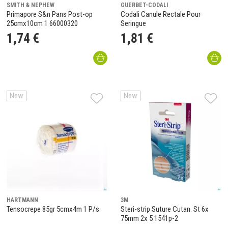
SMITH & NEPHEW
GUERBET-CODALI
Primapore S&n Pans Post-op
Codali Canule Rectale Pour
25cmx10cm 1 66000320
Seringue
1
,
74
€
1
,
81
€
New
New
HARTMANN
3M
Tensocrepe 85gr 5cmx4m 1 P/s
Steri-strip Suture Cutan. St 6x
75mm 2x 5 1541p-2