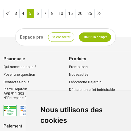
3
4
5
6
7
8
10
15
20
25
Espace pro
Se connecter
Ouvrir un compte
Pharmacie
Produits
Qui sommes-nous ?
Promotions
Poser une question
Nouveautés
Contactez-nous
Laboratoire Dejardin
Pierre Dejardin
Déclarer un effet indésirable
APB 911 302
N°Entreprise BE0446.901.764
Nous utilisons des
cookies
Paiement
Livraison et retrait