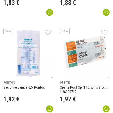
1
,
83
€
1
,
88
€
New
New
PONTOS
OPSITE
Sac Urine Jambe 0,5l Pontos
Opsite Post Op N 15,5cmx 8,5cm
1 66000712
1
,
92
€
1
,
97
€