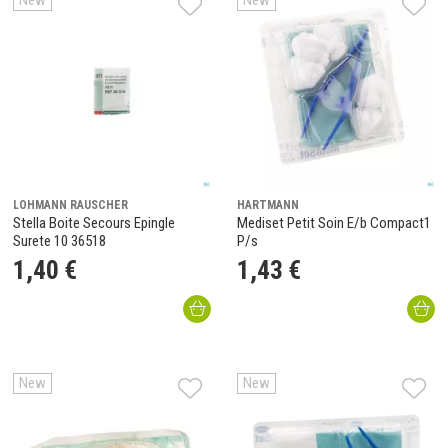
New
New
LOHMANN RAUSCHER
HARTMANN
Stella Boite Secours Epingle
Mediset Petit Soin E/b Compact1
Surete 10 36518
P/s
1
,
40
€
1
,
43
€
New
New