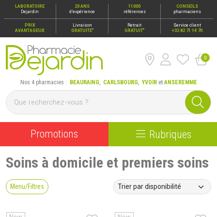
LABORATOIRE
20 ANS
11000
CONSEILS
Dejardin
d’expérience
références
pharmaciens
PRIX
Livraison
Retrait
Service client
*
*
AVANTAGEUX
GRATUITE
GRATUIT
+32 82 71 14 70
0
Pharmacie Dejardin Nos 4 pharmacies : Beauraing, Carlsbour
Nos 4 pharmacies :
BEAURAING
,
CARLSBOURG
,
YVOIR
et
ANSEREMME
Promotions
Rubriques
Soins à domicile et premiers soins
Menu/Filtres