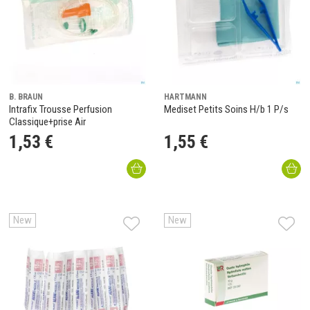
B. BRAUN
HARTMANN
Intrafix Trousse Perfusion
Mediset Petits Soins H/b 1 P/s
Classique+prise Air
1
,
53
€
1
,
55
€
New
New