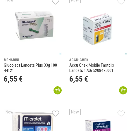
New
New
MENARINI
ACCU-CHEK
Glucoject Lancets Plus 33g 100
Accu Chek Mobile Fastclix
44121
Lancets 17x6 5208475001
6
,
55
€
6
,
55
€
New
New