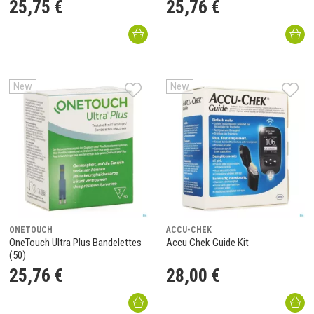
25
,
75
€
25
,
76
€
New
New
ONETOUCH
ACCU-CHEK
OneTouch Ultra Plus Bandelettes
Accu Chek Guide Kit
(50)
25
,
76
€
28
,
00
€