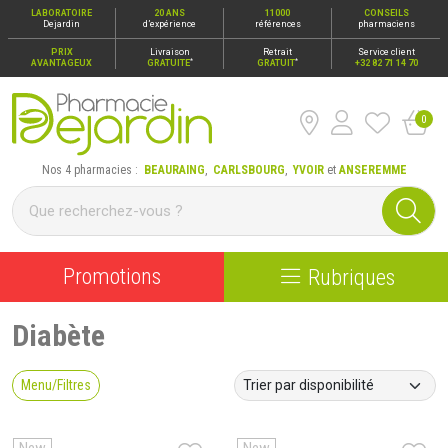
LABORATOIRE
20 ANS
11000
CONSEILS
Dejardin
d’expérience
références
pharmaciens
PRIX
Livraison
Retrait
Service client
*
*
AVANTAGEUX
GRATUITE
GRATUIT
+32 82 71 14 70
0
Pharmacie Dejardin Nos 4 pharmacies : Beauraing, Carlsbour
Nos 4 pharmacies :
BEAURAING
,
CARLSBOURG
,
YVOIR
et
ANSEREMME
Promotions
Rubriques
Diabète
Menu/Filtres