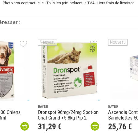
Photo non contractuelle - Tous les prix incluent la TVA - Hors frais de livraison.
éresser :
Nouveau
Nouveau
BAYER
BAYER
000 Chiens
Dronspot 96mg/24mg Spot-on
Ascencia Cont
0ml
Chat Grand >5-8kg Pip 2
Bandelettes 5
31
,
29
€
25
,
76
€