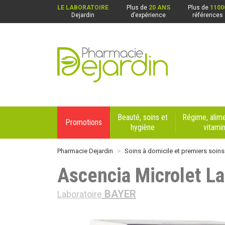
LE LABORATOIRE
Plus de
20 ANS
Plus de
1100
Dejardin
d’expérience
références
Pharmacie Dejardin Nos 4 pharmacies : Beaurai
Beauté, soins et
Régime, alime
Promotions
hygiène
vitami
Pharmacie Dejardin
Soins à domicile et premiers soins
Ascencia Microlet La
BAYER
Laboratoire