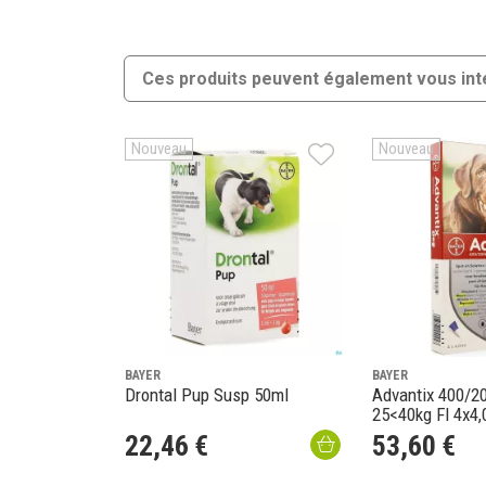
Ces produits peuvent également vous int
Nouveau
Nouveau
BAYER
BAYER
Drontal Pup Susp 50ml
Advantix 400/2
25<40kg Fl 4x4,
22
,
46
€
53
,
60
€