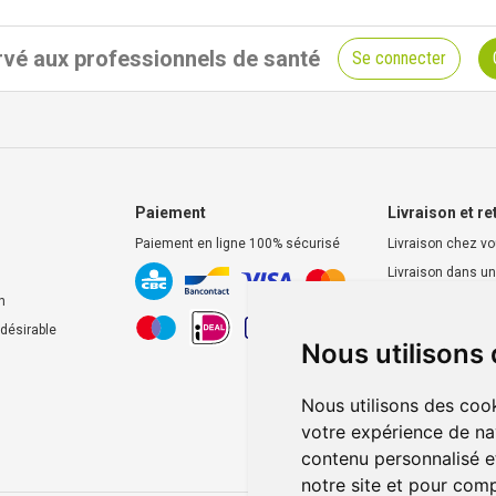
vé aux professionnels de santé
Se connecter
Paiement
Livraison et re
Paiement en ligne 100% sécurisé
Livraison chez v
Livraison dans un
d’enlèvement
n
Retrait dans la p
ndésirable
Nous utilisons
Retrait en casier
Nous utilisons des cook
votre expérience de na
contenu personnalisé et
notre site et pour com