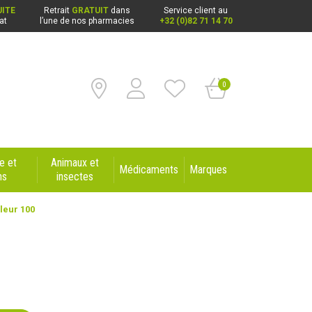
ITE
Retrait
GRATUIT
dans
Service client au
at
l’une de nos pharmacies
+32 (0)82 71 14 70
0
e et
Animaux et
Médicaments
Marques
ns
insectes
leur 100