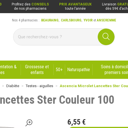
0
Profitez des
CONSEILS
PRIX AVANTAGEUX
Livraison
GRATU
de nos pharmaciens
toute l’année
dès 59€ d’ach
Nos 4 pharmacies :
BEAURAING
,
CARLSBOURG
,
YVOIR
et
ANSEREMME
ng, Carlsbourg, Yvoir, Anseremme
ntation &
Grossesse et
Soins à domicil
50+
Naturopathie
nes
enfants
premiers soi
Diabète
Testes - aiguilles
Ascencia Microlet Lancettes Ster Cou
ncettes Ster Couleur 100
6
,
55
€