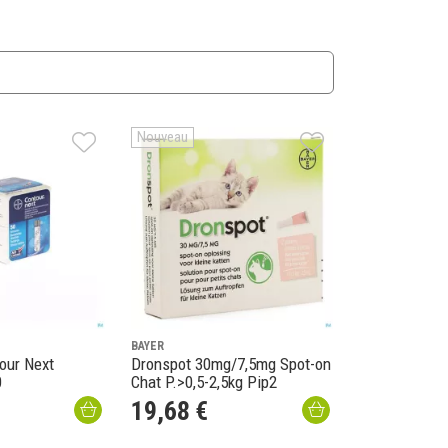
Nouveau
BAYER
our Next
Dronspot 30mg/7,5mg Spot-on
0
Chat P.>0,5-2,5kg Pip2
19
,
68
€