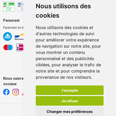
Nous utilisons des
cookies
Paiement
Livraison et retrait
Nous utilisons des cookies et
Paiement en ligne 100% sécurisé
Livraison chez vous
d'autres technologies de suivi
Livraison dans un Point
pour améliorer votre expérience
d’enlèvement
de navigation sur notre site, pour
Retrait dans la pharmacie
vous montrer un contenu
Retrait en casiers extérieurs
personnalisé et des publicités
ciblées, pour analyser le trafic de
notre site et pour comprendre la
provenance de nos visiteurs.
Nous suivre sur les réseaux
sociaux
J'accepte
Je refuse
Changer mes préférences