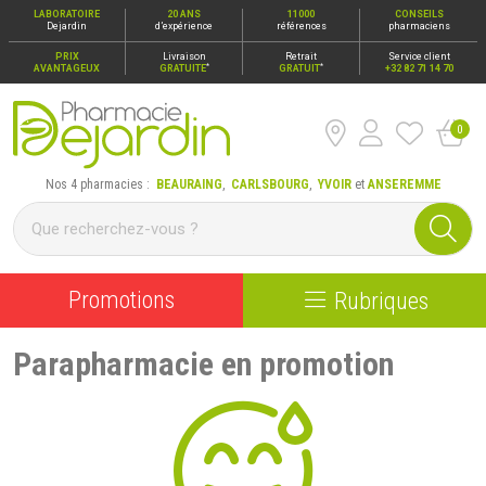
LABORATOIRE
20 ANS
11000
CONSEILS
Dejardin
d’expérience
références
pharmaciens
PRIX
Livraison
Retrait
Service client
*
*
AVANTAGEUX
GRATUITE
GRATUIT
+32 82 71 14 70
0
Pharmacie Dejardin Nos 4 pharmacies : Beauraing, Carlsbour
Nos 4 pharmacies :
BEAURAING
,
CARLSBOURG
,
YVOIR
et
ANSEREMME
Promotions
Rubriques
Parapharmacie en promotion