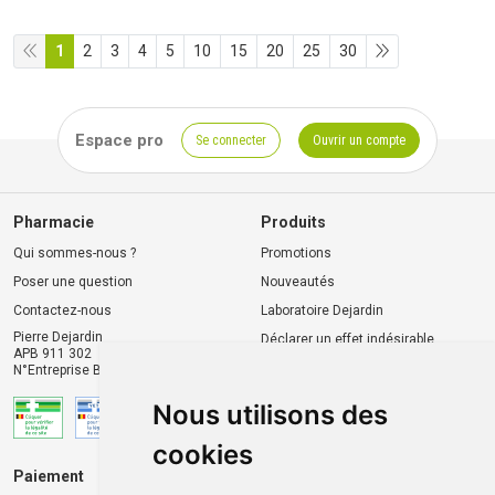
1
2
3
4
5
10
15
20
25
30
Espace pro
Se connecter
Ouvrir un compte
Pharmacie
Produits
Qui sommes-nous ?
Promotions
Poser une question
Nouveautés
Contactez-nous
Laboratoire Dejardin
Pierre Dejardin
Déclarer un effet indésirable
APB 911 302
N°Entreprise BE0446.901.764
Nous utilisons des
cookies
Paiement
Livraison et retrait