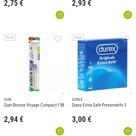
2
,
75
€
2
,
93
€
New
New
GUM
DUREX
Gum Brosse Voyage Compact 158
Durex Extra Safe Preservatifs 3
2
,
94
€
3
,
00
€