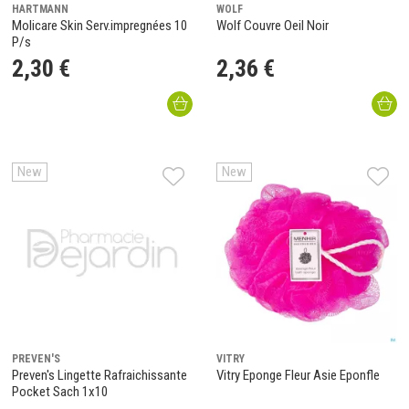
HARTMANN
WOLF
Molicare Skin Serv.impregnées 10
Wolf Couvre Oeil Noir
P/s
2
,
30
€
2
,
36
€
New
New
PREVEN'S
VITRY
Preven's Lingette Rafraichissante
Vitry Eponge Fleur Asie Eponfle
Pocket Sach 1x10