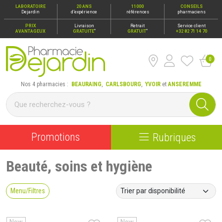
LABORATOIRE
20 ANS
11000
CONSEILS
Dejardin
d’expérience
références
pharmaciens
PRIX
Livraison
Retrait
Service client
*
*
AVANTAGEUX
GRATUITE
GRATUIT
+32 82 71 14 70
0
Pharmacie Dejardin Nos 4 pharmacies : Beauraing, Carlsbour
Nos 4 pharmacies :
BEAURAING
,
CARLSBOURG
,
YVOIR
et
ANSEREMME
Promotions
Rubriques
Beauté, soins et hygiène
Menu/Filtres