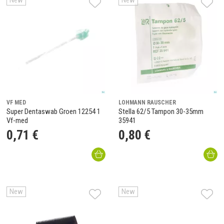
New
New
VF MED
LOHMANN RAUSCHER
Super Dentaswab Groen 12254 1
Stella 62/5 Tampon 30-35mm
Vf-med
35941
0
,
71
€
0
,
80
€
New
New