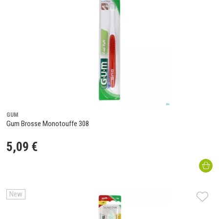
GUM
Gum Brosse Monotouffe 308
5
,
09
€
New