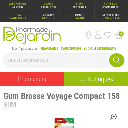
LABORATOIRE
20 ANS
11000
CONSEILS
Dejardin
d’expérience
références
pharmaciens
PRIX
Livraison
Retrait
Service client
*
*
AVANTAGEUX
GRATUITE
GRATUIT
+32 82 71 14 70
0
Pharmacie Dejardin Nos 4 pharmacies : Beauraing, Carlsbour
Nos 4 pharmacies :
BEAURAING
,
CARLSBOURG
,
YVOIR
et
ANSEREMME
Promotions
Rubriques
Gum Brosse Voyage Compact 158
GUM