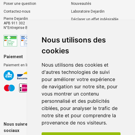
Poser une question
Nouveautés
Contactez-nous
Laboratoire Dejardin
Pierre Dejardin
Déclarer un effet indésirable
APB 911 302
N°Entreprise BE0446.901.764
Nous utilisons des
cookies
Paiement
Livraison et retrait
Nous utilisons des cookies et
Paiement en ligne 100% sécurisé
Livraison chez vous
d'autres technologies de suivi
Livraison dans un Point
pour améliorer votre expérience
d’enlèvement
de navigation sur notre site, pour
Retrait dans la pharmacie
vous montrer un contenu
Retrait en casiers extérieurs
personnalisé et des publicités
ciblées, pour analyser le trafic de
notre site et pour comprendre la
provenance de nos visiteurs.
Nous suivre sur les réseaux
sociaux