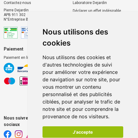
Contactez-nous
Laboratoire Dejardin
Pierre Dejardin
Déclarer un effet indésirable
APB 911 302
N°Entreprise BE0446.901.764
Nous utilisons des
cookies
Paiement
Livraison et retrait
Nous utilisons des cookies et
Paiement en ligne 100% sécurisé
Livraison chez vous
d'autres technologies de suivi
Livraison dans un Point
pour améliorer votre expérience
d’enlèvement
de navigation sur notre site, pour
Retrait dans la pharmacie
vous montrer un contenu
Retrait en casiers extérieurs
personnalisé et des publicités
ciblées, pour analyser le trafic de
notre site et pour comprendre la
provenance de nos visiteurs.
Nous suivre sur les réseaux
sociaux
J'accepte