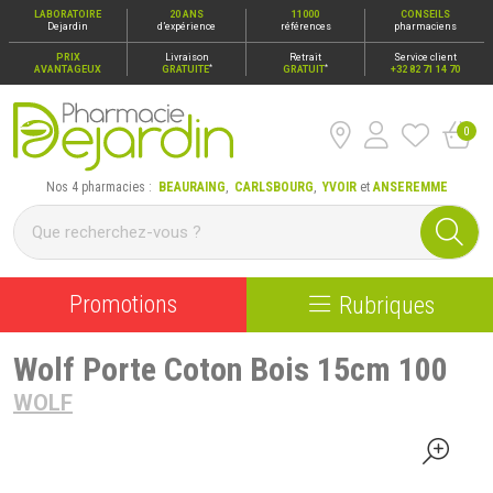
LABORATOIRE
20 ANS
11000
CONSEILS
Dejardin
d’expérience
références
pharmaciens
PRIX
Livraison
Retrait
Service client
*
*
AVANTAGEUX
GRATUITE
GRATUIT
+32 82 71 14 70
0
Pharmacie Dejardin Nos 4 pharmacies : Beauraing, Carlsbour
Nos 4 pharmacies :
BEAURAING
,
CARLSBOURG
,
YVOIR
et
ANSEREMME
Promotions
Rubriques
Wolf Porte Coton Bois 15cm 100
WOLF