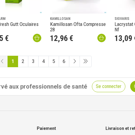
ARM
KAMILLOSAN
SIGVARIS
resh Gutt Oculaires
Kamillosan Ofta Compresse
Lacrystat 
28
Nf
5
€
12
,
96
€
13
,
09
1
2
3
4
5
6
vé aux professionnels de santé
Se connecter
Paiement
Livraison et re