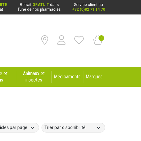
ITE
Retrait
GRATUIT
dans
Service client au
at
l’une de nos pharmacies
+32 (0)82 71 14 70
0
e et
Animaux et
Médicaments
Marques
ns
insectes