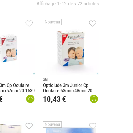
Affichage 1-12 des 72 articles
Nouveau
3M
 3m Cp Oculaire
Opticlude 3m Junior Cp
mmx57mm 20 1539
Oculaire 63mmx48mm 20
1537
€
10
,
43
€
Nouveau