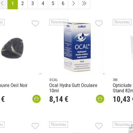
1
2
3
4
5
6
au
Nouveau
Nouveau
OCAL
3M
uvre Oeil Noir
Ocal Hydra Gutt Oculaire
Opticlude
10ml
Stand 82
€
8
,
14
€
10
,
43
au
Nouveau
Nouveau