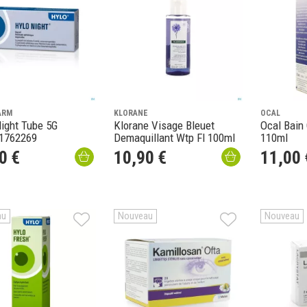
ARM
KLORANE
OCAL
 Tube 5G
Klorane Visage Bleuet
Ocal Bain 
1762269
Demaquillant Wtp Fl 100ml
110ml
0
€
10
,
90
€
11
,
00
au
Nouveau
Nouveau