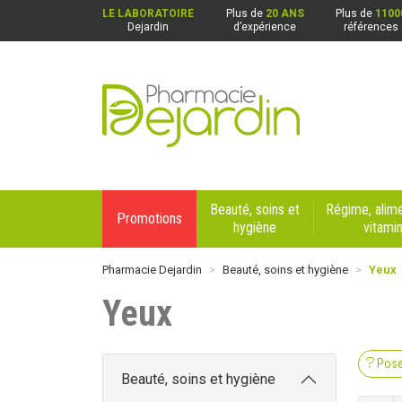
LE LABORATOIRE
Plus de
20 ANS
Plus de
1100
Dejardin
d’expérience
références
Pharmacie Dejardin Nos 4 pharmacies : Beaurai
Beauté, soins et
Régime, alime
Promotions
hygiène
vitami
Pharmacie Dejardin
Beauté, soins et hygiène
Yeux
Yeux
Pose
Beauté, soins et hygiène