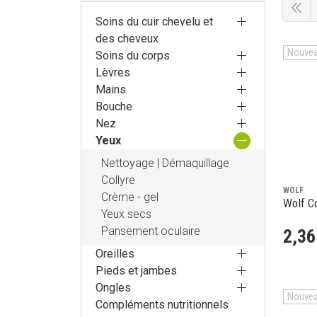
Soins du cuir chevelu et
des cheveux
Nouve
Soins du corps
Lèvres
Mains
Bouche
Nez
Yeux
Nettoyage | Démaquillage
Collyre
WOLF
Crème - gel
Wolf Co
Yeux secs
Pansement oculaire
2
,
36
Oreilles
Pieds et jambes
Ongles
Nouve
Compléments nutritionnels