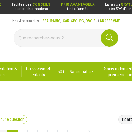
0
Profitez des
CONSEILS
PRIX AVANTAGEUX
Livraison
GRATU
de nos pharmaciens
toute l’année
dès 59€ d’ach
Nos 4 pharmacies :
BEAURAING
,
CARLSBOURG
,
YVOIR
et
ANSEREMME
ng, Carlsbourg, Yvoir, Anseremme
ntation &
Grossesse et
Soins à domicil
50+
Naturopathie
nes
enfants
premiers soi
r une question