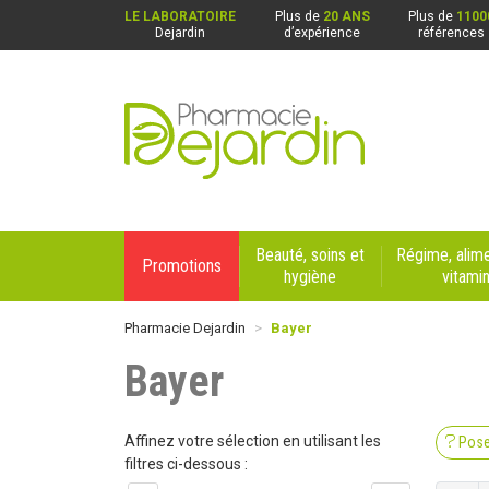
LE LABORATOIRE
Plus de
20 ANS
Plus de
1100
Dejardin
d’expérience
références
Pharmacie Dejardin Nos 4 pharmacies : Beaurai
Beauté, soins et
Régime, alime
Promotions
hygiène
vitami
Pharmacie Dejardin
Bayer
Bayer
Affinez votre sélection en utilisant les
Pose
filtres ci-dessous :