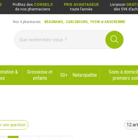
0
Profitez des
CONSEILS
PRIX AVANTAGEUX
Livraison
GRATU
de nos pharmaciens
toute l’année
dès 59€ d’ach
Nos 4 pharmacies :
BEAURAING
,
CARLSBOURG
,
YVOIR
et
ANSEREMME
ng, Carlsbourg, Yvoir, Anseremme
ntation &
Grossesse et
Soins à domicil
50+
Naturopathie
nes
enfants
premiers soi
r une question