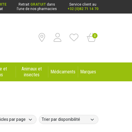
ITE
Retrait
GRATUIT
dans
Service client au
at
l’une de nos pharmacies
+32 (0)82 71 14 70
0
e et
Animaux et
Médicaments
Marques
ns
insectes