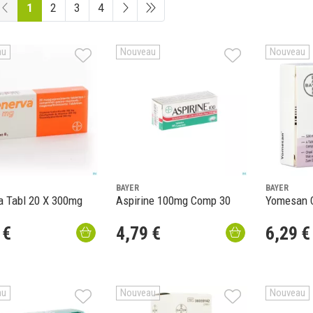
1
2
3
4
au
Nouveau
Nouveau
BAYER
BAYER
a Tabl 20 X 300mg
Aspirine 100mg Comp 30
Yomesan 
€
4
,
79
€
6
,
29
€
au
Nouveau
Nouveau