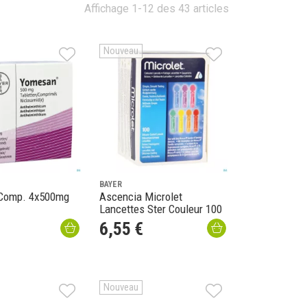
Affichage 1-12 des 43 articles
Nouveau
BAYER
Comp. 4x500mg
Ascencia Microlet
Lancettes Ster Couleur 100
6
,
55
€
Nouveau