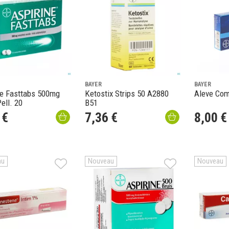
BAYER
BAYER
ne Fasttabs 500mg
Ketostix Strips 50 A2880
Aleve Com
ell. 20
B51
€
7
,
36
€
8
,
00
€
au
Nouveau
Nouveau