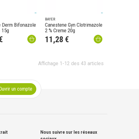
BAYER
 Derm Bifonazole
Canestene Gyn Clotrimazole
 15g
2 % Creme 20g
€
11
,
28
€
Affichage 1-12 des 43 articles
Ouvrir un compte
trait
Nous suivre sur les réseaux
sociaux