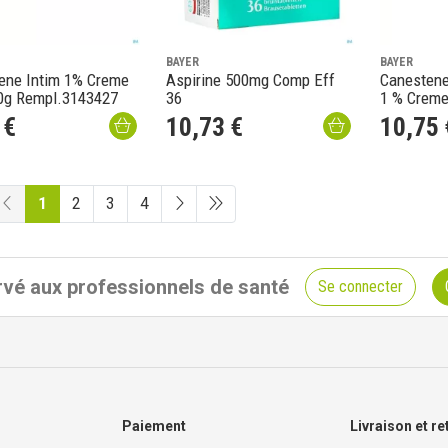
BAYER
BAYER
ene Intim 1% Creme
Aspirine 500mg Comp Eff
Canestene
0g Rempl.3143427
36
1 % Creme
€
10
,
73
€
10
,
75
1
2
3
4
vé aux professionnels de santé
Se connecter
Paiement
Livraison et re