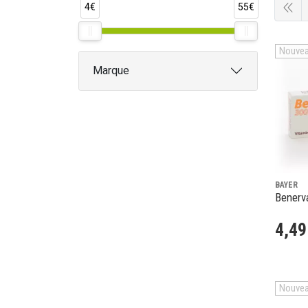
4€
55€
Nouve
Marque
BAYER
Benerv
4
,
49
Nouve