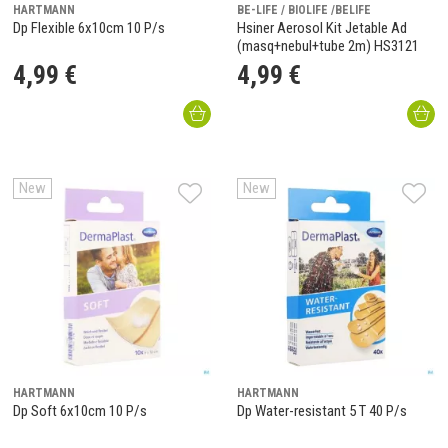
HARTMANN
BE-LIFE / BIOLIFE /BELIFE
Dp Flexible 6x10cm 10 P/s
Hsiner Aerosol Kit Jetable Ad
(masq+nebul+tube 2m) HS3121
4
,
99
€
4
,
99
€
New
New
HARTMANN
HARTMANN
Dp Soft 6x10cm 10 P/s
Dp Water-resistant 5 T 40 P/s