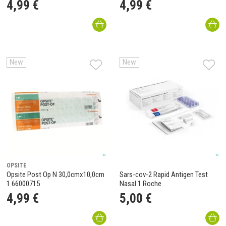
4
,
99
€
4
,
99
€
New
New
OPSITE
Opsite Post Op N 30,0cmx10,0cm
Sars-cov-2 Rapid Antigen Test
1 66000715
Nasal 1 Roche
4
,
99
€
5
,
00
€