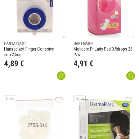
HANSAPLAST
HARTMANN
Hansaplast Finger Cohesive
Molicare Pr Lady Pad 0,5drops 28
5mx2,5cm
P/s
4
,
89
€
4
,
91
€
New
New