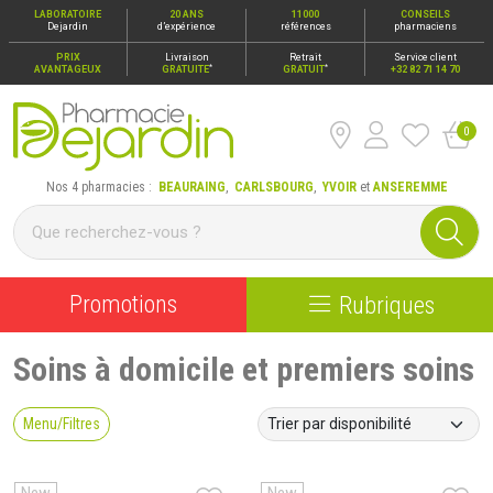
LABORATOIRE
20 ANS
11000
CONSEILS
Dejardin
d’expérience
références
pharmaciens
PRIX
Livraison
Retrait
Service client
*
*
AVANTAGEUX
GRATUITE
GRATUIT
+32 82 71 14 70
0
Pharmacie Dejardin Nos 4 pharmacies : Beauraing, Carlsbour
Nos 4 pharmacies :
BEAURAING
,
CARLSBOURG
,
YVOIR
et
ANSEREMME
Promotions
Rubriques
Soins à domicile et premiers soins
Menu/Filtres