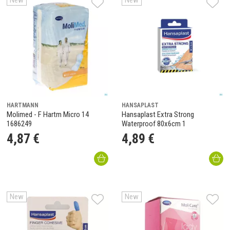
New
New
HARTMANN
HANSAPLAST
Molimed - F Hartm Micro 14
Hansaplast Extra Strong
1686249
Waterproof 80x6cm 1
4
,
87
€
4
,
89
€
New
New