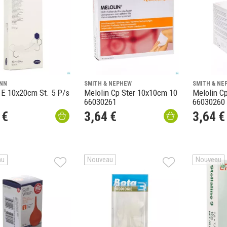
NN
SMITH & NEPHEW
SMITH & NE
 E 10x20cm St. 5 P/s
Melolin Cp Ster 10x10cm 10
Melolin C
66030261
66030260
€
3
,
64
€
3
,
64
€
au
Nouveau
Nouveau