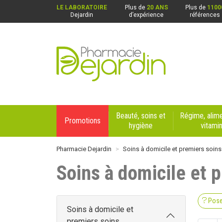
LE LABORATOIRE
Plus de
20 ANS
Plus de
1100
Dejardin
d’expérience
références
Pharmacie Dejardin Nos 4 pharmacies : Beaurai
Beauté, soins et
Régime, alime
Promotions
hygiène
vitami
Pharmacie Dejardin
Soins à domicile et premiers soins
Soins à domicile et 
Pose
Soins à domicile et
premiers soins