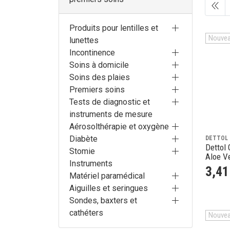
Produits pour lentilles et
Nouve
lunettes
Incontinence
Soins à domicile
Soins des plaies
Premiers soins
Tests de diagnostic et
instruments de mesure
Aérosolthérapie et oxygène
Diabète
DETTOL
Dettol 
Stomie
Aloe V
Instruments
3
,
41
Matériel paramédical
Aiguilles et seringues
Sondes, baxters et
cathéters
Nouve