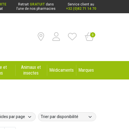
ITE
Retrait
GRATUIT
dans
Service client au
at
l’une de nos pharmacies
+32 (0)82 71 14 70
0
e et
Animaux et
Médicaments
Marques
ns
insectes