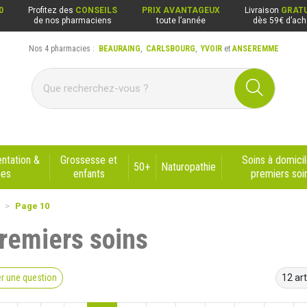
0
Profitez des
CONSEILS
PRIX AVANTAGEUX
Livraison
GRATU
de nos pharmaciens
toute l’année
dès 59€ d’ach
Nos 4 pharmacies :
BEAURAING
,
CARLSBOURG
,
YVOIR
et
ANSEREMME
ng, Carlsbourg, Yvoir, Anseremme
ntation &
Grossesse et
Soins à domicil
50+
Naturopathie
nes
enfants
premiers soi
Page 10
premiers soins
r une question