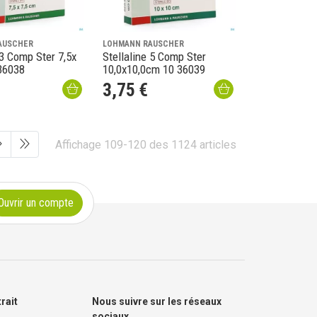
AUSCHER
LOHMANN RAUSCHER
 3 Comp Ster 7,5x
Stellaline 5 Comp Ster
36038
10,0x10,0cm 10 36039
3
,
75
€
Affichage 109-120 des 1124 articles
Ouvrir un compte
trait
Nous suivre sur les réseaux
sociaux