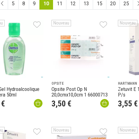
5
8
9
10
11
12
13
15
20
25
au
Nouveau
Nouveau
OPSITE
HARTMANN
Gel Hydroalcoolique
Opsite Post Op N
Zetuvit E
era 50ml
20,0cmx10,0cm 1 66000713
P/s
€
3
,
50
€
3
,
55
€
au
Nouveau
Nouveau