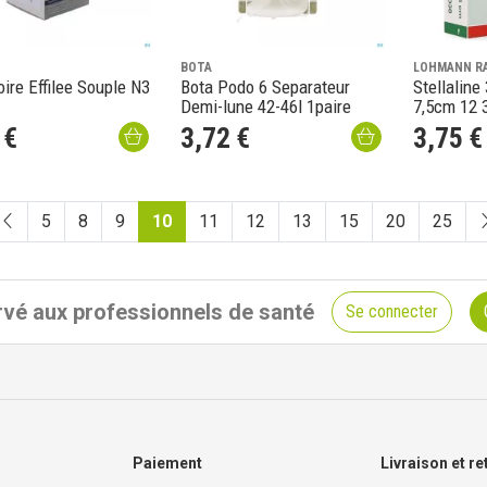
BOTA
LOHMANN R
ire Effilee Souple N3
Bota Podo 6 Separateur
Stellaline
Demi-lune 42-46l 1paire
7,5cm 12 
€
3
,
72
€
3
,
75
€
5
8
9
10
11
12
13
15
20
25
vé aux professionnels de santé
Se connecter
Paiement
Livraison et re