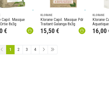
E
KLORANE
KLORANE
e Capil. Masque
Klorane Capil. Masque Pdr
Klorane C
Ortie 8x3g
Traitant Galanga 8x3g
Aquatique
0
€
15
,
50
€
16
,
00
1
2
3
4