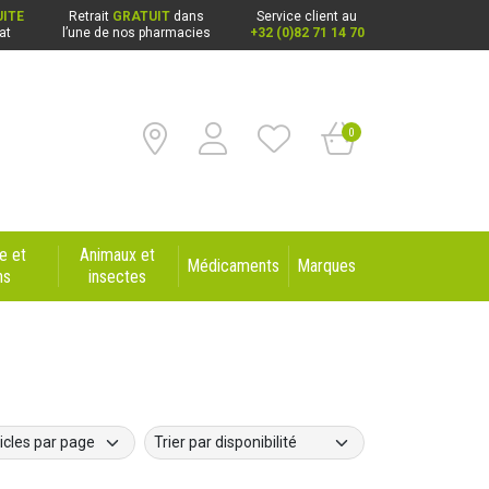
ITE
Retrait
GRATUIT
dans
Service client au
at
l’une de nos pharmacies
+32 (0)82 71 14 70
0
e et
Animaux et
Médicaments
Marques
ns
insectes