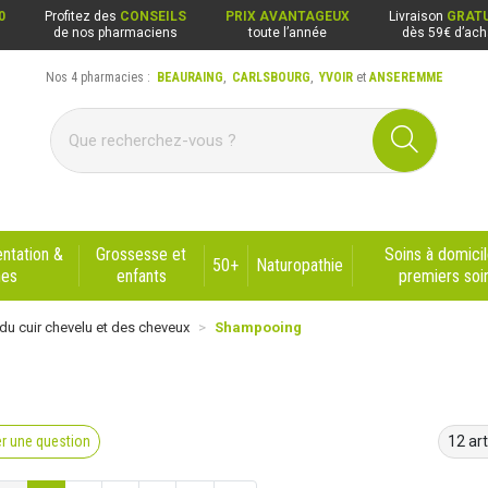
0
Profitez des
CONSEILS
PRIX AVANTAGEUX
Livraison
GRATU
de nos pharmaciens
toute l’année
dès 59€ d’ach
Nos 4 pharmacies :
BEAURAING
,
CARLSBOURG
,
YVOIR
et
ANSEREMME
ng, Carlsbourg, Yvoir, Anseremme
ntation &
Grossesse et
Soins à domicil
50+
Naturopathie
nes
enfants
premiers soi
du cuir chevelu et des cheveux
Shampooing
r une question