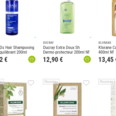
DUCRAY
KLORANE
 Ds Hair Shampooing
Ducray Extra Doux Sh
Klorane C
quilibrant 200ml
Dermo-protecteur 200ml Nf
400ml Nf
2
€
12
,
90
€
13
,
45
au
Nouveau
Nouveau