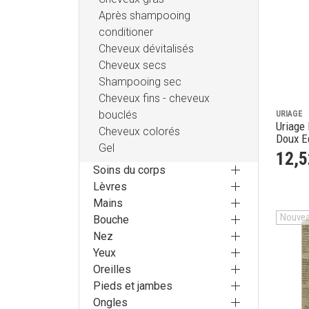
Après shampooing
conditioner
Cheveux dévitalisés
Cheveux secs
Shampooing sec
Cheveux fins - cheveux
bouclés
URIAGE
Uriage
Cheveux colorés
Doux E
Gel
12
,
5
Soins du corps
Lèvres
Mains
Nouve
Bouche
Nez
Yeux
Oreilles
Pieds et jambes
Ongles