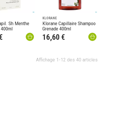
KLORANE
apil. Sh Menthe
Klorane Capillaire Shampoo
 400ml
Grenade 400ml
€
16
,
60
€
Affichage 1-12 des 40 articles