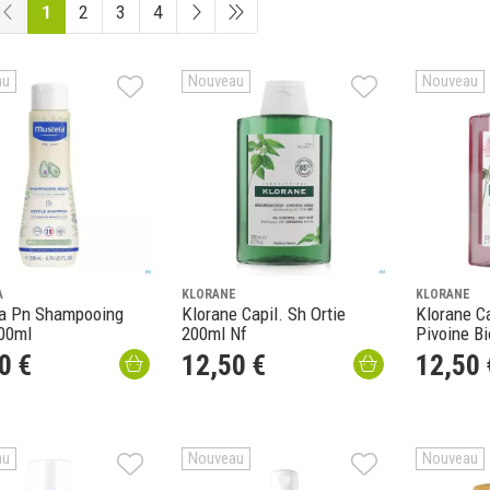
1
2
3
4
au
Nouveau
Nouveau
A
KLORANE
KLORANE
a Pn Shampooing
Klorane Capil. Sh Ortie
Klorane C
00ml
200ml Nf
Pivoine B
0
€
12
,
50
€
12
,
50
au
Nouveau
Nouveau