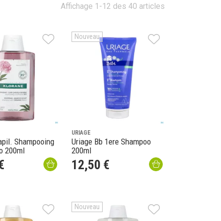
Affichage 1-12 des 40 articles
Nouveau
URIAGE
apil. Shampooing
Uriage Bb 1ere Shampoo
io 200ml
200ml
€
12
,
50
€
Nouveau