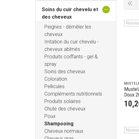
Soins du cuir chevelu et
des cheveux
Nouve
Peignes - démêler les
cheveux
Irritation du cuir chevelu -
cheveux abîmés
Produits coiffants - gel &
spray
Soins des cheveux
Coloration
MUSTEL
Pellicules
Mustel
Compléments nutritionnels
Doux 2
Produits solaires
10
,
2
Chute des cheveux
Poux
Shampooing
Nouve
Cheveux normaux
Cheveux gras