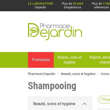
LE LABORATOIRE
Plus de
20 ANS
Plus de
1100
Dejardin
d’expérience
références
Pharmacie Dejardin Nos 4 pharmacies : Beaurai
Beauté, soins et
Régime, alime
Promotions
hygiène
vitami
Pharmacie Dejardin
Beauté, soins et hygiène
Soins 
Shampooing
Pose
Beauté, soins et hygiène