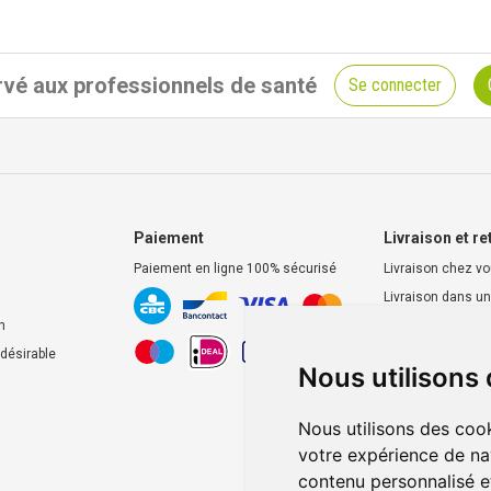
vé aux professionnels de santé
Se connecter
Paiement
Livraison et re
Paiement en ligne 100% sécurisé
Livraison chez v
Livraison dans un
d’enlèvement
n
Retrait dans la p
ndésirable
Nous utilisons
Retrait en casier
Nous utilisons des cook
votre expérience de na
contenu personnalisé et