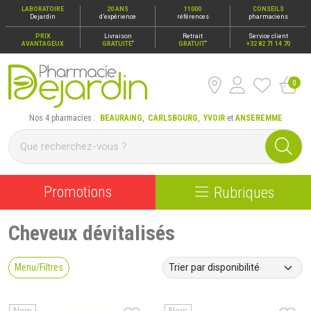
LABORATOIRE
20 ANS
11000
CONSEILS
Dejardin
d’expérience
références
pharmaciens
PRIX
Livraison
Retrait
Service client
*
*
AVANTAGEUX
GRATUITE
GRATUIT
+32 82 71 14 70
0
Pharmacie Dejardin Nos 4 pharmacies : Beauraing, Carlsbour
Nos 4 pharmacies :
BEAURAING
,
CARLSBOURG
,
YVOIR
et
ANSEREMME
Promotions
Rubriques
Cheveux dévitalisés
Menu/Filtres