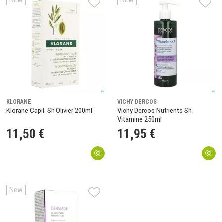
New
New
KLORANE
VICHY DERCOS
Klorane Capil. Sh Olivier 200ml
Vichy Dercos Nutrients Sh
Vitamine 250ml
11
,
50
€
11
,
95
€
New