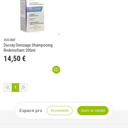
DUCRAY
Ducray Densiage Shampooing
Redensifiant 200ml
14
,
50
€
1
Espace pro
Se connecter
Ouvrir un compte