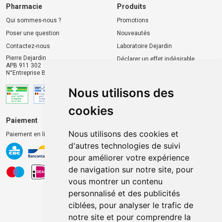
Pharmacie
Produits
Qui sommes-nous ?
Promotions
Poser une question
Nouveautés
Contactez-nous
Laboratoire Dejardin
Pierre Dejardin
Déclarer un effet indésirable
APB 911 302
N°Entreprise BE0446.901.764
Nous utilisons des
cookies
Paiement
Livraison et retrait
Nous utilisons des cookies et
Paiement en ligne 100% sécurisé
Livraison chez vous
d'autres technologies de suivi
Livraison dans un Point
pour améliorer votre expérience
d’enlèvement
de navigation sur notre site, pour
Retrait dans la pharmacie
vous montrer un contenu
Retrait en casiers extérieurs
personnalisé et des publicités
ciblées, pour analyser le trafic de
notre site et pour comprendre la