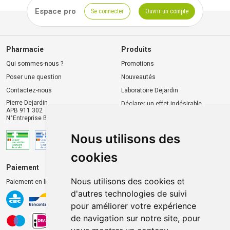
Espace pro
Se connecter
Ouvrir un compte
Pharmacie
Produits
Qui sommes-nous ?
Promotions
Poser une question
Nouveautés
Contactez-nous
Laboratoire Dejardin
Pierre Dejardin
Déclarer un effet indésirable
APB 911 302
N°Entreprise BE0446.901.764
Nous utilisons des
cookies
Paiement
Livraison et retrait
Nous utilisons des cookies et
Paiement en ligne 100% sécurisé
Livraison chez vous
d'autres technologies de suivi
Livraison dans un Point
pour améliorer votre expérience
d’enlèvement
de navigation sur notre site, pour
Retrait dans la pharmacie