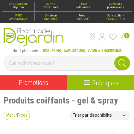
LABORATOIRE
20 ANS
11000
CONSEILS
Dejardin
d’expérience
références
pharmaciens
PRIX
Livraison
Retrait
Service client
*
*
AVANTAGEUX
GRATUITE
GRATUIT
+32 82 71 14 70
0
Pharmacie Dejardin Nos 4 pharmacies : Beauraing, Carlsbour
Nos 4 pharmacies :
BEAURAING
,
CARLSBOURG
,
YVOIR
et
ANSEREMME
Promotions
Rubriques
Produits coiffants - gel & spray
Menu/Filtres