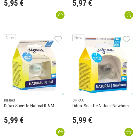
5
,
95
€
5
,
97
€
New
New
DIFRAX
DIFRAX
Difrax Sucette Natural 0-6 M
Difrax Sucette Natural Newborn
5
,
99
€
5
,
99
€