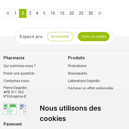
1
2
3
4
5
10
15
20
25
30
Espace pro
Se connecter
Ouvrir un compte
Pharmacie
Produits
Qui sommes-nous ?
Promotions
Poser une question
Nouveautés
Contactez-nous
Laboratoire Dejardin
Pierre Dejardin
Déclarer un effet indésirable
APB 911 302
N°Entreprise BE0446.901.764
Nous utilisons des
cookies
Paiement
Livraison et retrait