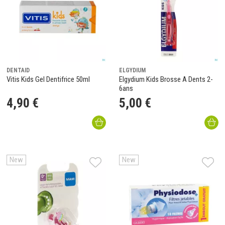
DENTAID
ELGYDIUM
Vitis Kids Gel Dentifrice 50ml
Elgydium Kids Brosse A Dents 2-
6ans
4
,
90
€
5
,
00
€
New
New