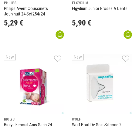
PHILIPS
ELGYDIUM
Philips Avent Coussinets
Elgydium Junior Brosse A Dents
Jour/nuit 24 Scf254/24
5
,
29
€
5
,
90
€
New
New
BIOLYS
WOLF
Biolys Fenouil Anis Sach 24
Wolf Bout De Sein Silicone 2