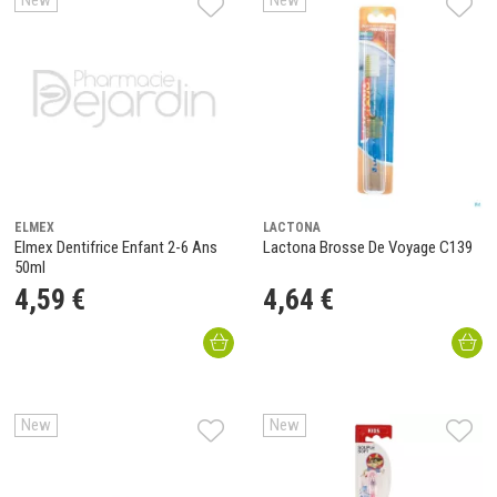
New
New
ELMEX
LACTONA
Elmex Dentifrice Enfant 2-6 Ans
Lactona Brosse De Voyage C139
50ml
4
,
59
€
4
,
64
€
New
New