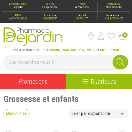
LABORATOIRE
20 ANS
11000
CONSEILS
Dejardin
d’expérience
références
pharmaciens
PRIX
Livraison
Retrait
Service client
*
*
AVANTAGEUX
GRATUITE
GRATUIT
+32 82 71 14 70
0
Pharmacie Dejardin Nos 4 pharmacies : Beauraing, Carlsbour
Nos 4 pharmacies :
BEAURAING
,
CARLSBOURG
,
YVOIR
et
ANSEREMME
Promotions
Rubriques
Grossesse et enfants
Menu/Filtres