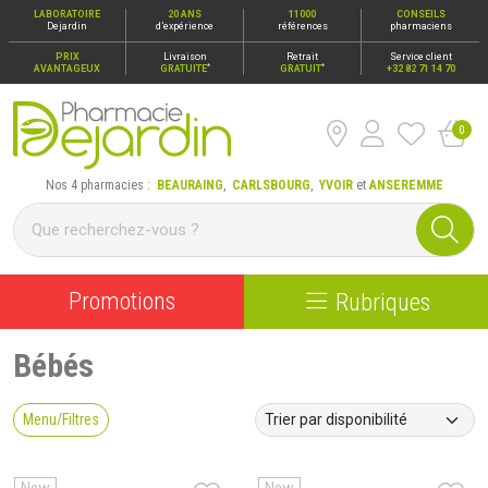
LABORATOIRE
20 ANS
11000
CONSEILS
Dejardin
d’expérience
références
pharmaciens
PRIX
Livraison
Retrait
Service client
*
*
AVANTAGEUX
GRATUITE
GRATUIT
+32 82 71 14 70
0
Pharmacie Dejardin Nos 4 pharmacies : Beauraing, Carlsbour
Nos 4 pharmacies :
BEAURAING
,
CARLSBOURG
,
YVOIR
et
ANSEREMME
Promotions
Rubriques
Bébés
Menu/Filtres