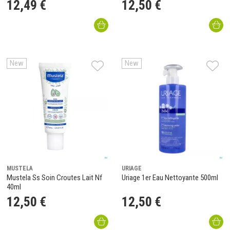
12
,
49
€
12
,
50
€
New
New
MUSTELA
URIAGE
Mustela Ss Soin Croutes Lait Nf
Uriage 1er Eau Nettoyante 500ml
40ml
12
,
50
€
12
,
50
€