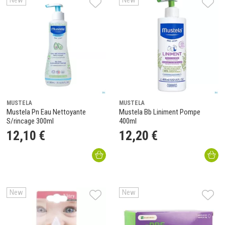
New
New
MUSTELA
MUSTELA
Mustela Pn Eau Nettoyante
Mustela Bb Liniment Pompe
S/rincage 300ml
400ml
12
,
10
€
12
,
20
€
New
New