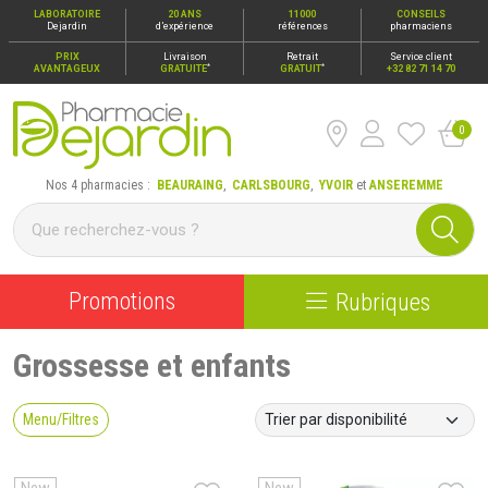
LABORATOIRE
20 ANS
11000
CONSEILS
Dejardin
d’expérience
références
pharmaciens
PRIX
Livraison
Retrait
Service client
*
*
AVANTAGEUX
GRATUITE
GRATUIT
+32 82 71 14 70
0
Pharmacie Dejardin Nos 4 pharmacies : Beauraing, Carlsbour
Nos 4 pharmacies :
BEAURAING
,
CARLSBOURG
,
YVOIR
et
ANSEREMME
Promotions
Rubriques
Grossesse et enfants
Menu/Filtres