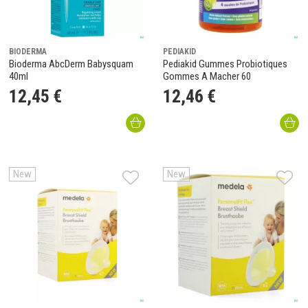
BIODERMA
PEDIAKID
Bioderma AbcDerm Babysquam
Pediakid Gummes Probiotiques
40ml
Gommes A Macher 60
12
,
45
€
12
,
46
€
New
New