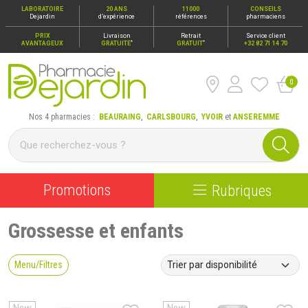
LABORATOIRE
20 ANS
11000
CONSEILS
Dejardin
d’expérience
références
pharmaciens
PRIX
Livraison
Retrait
Service client
*
*
AVANTAGEUX
GRATUITE
GRATUIT
+32 82 71 14 70
0
Pharmacie Dejardin Nos 4 pharmacies : Beauraing, Carlsbour
Nos 4 pharmacies :
BEAURAING
,
CARLSBOURG
,
YVOIR
et
ANSEREMME
Promotions
Rubriques
Grossesse et enfants
Menu/Filtres