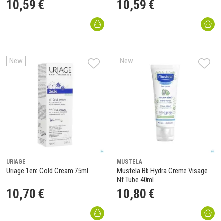
10
,
59
€
10
,
59
€
New
New
URIAGE
MUSTELA
Uriage 1ere Cold Cream 75ml
Mustela Bb Hydra Creme Visage
Nf Tube 40ml
10
,
70
€
10
,
80
€