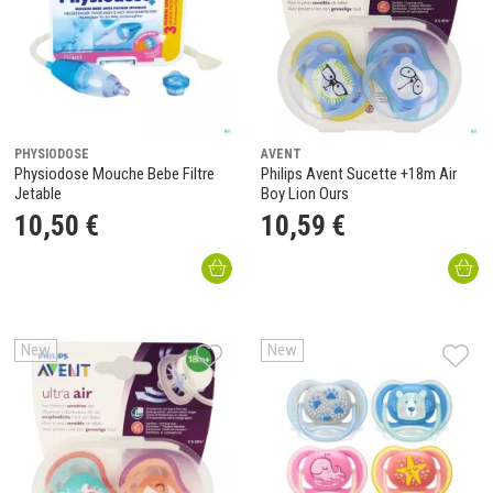
PHYSIODOSE
AVENT
Physiodose Mouche Bebe Filtre
Philips Avent Sucette +18m Air
Jetable
Boy Lion Ours
10
,
50
€
10
,
59
€
New
New