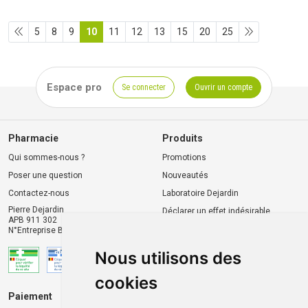
5
8
9
10
11
12
13
15
20
25
Espace pro
Se connecter
Ouvrir un compte
Pharmacie
Produits
Qui sommes-nous ?
Promotions
Poser une question
Nouveautés
Contactez-nous
Laboratoire Dejardin
Pierre Dejardin
Déclarer un effet indésirable
APB 911 302
N°Entreprise BE0446.901.764
Nous utilisons des
cookies
Paiement
Livraison et retrait