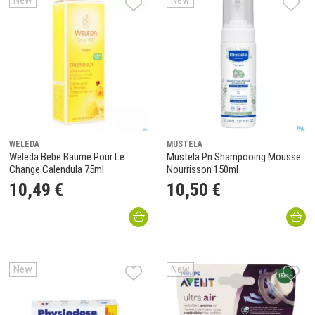
New
New
WELEDA
MUSTELA
Weleda Bebe Baume Pour Le
Mustela Pn Shampooing Mousse
Change Calendula 75ml
Nourrisson 150ml
10
,
49
€
10
,
50
€
New
New