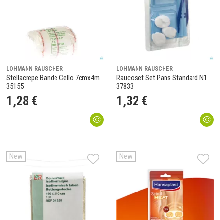
LOHMANN RAUSCHER
LOHMANN RAUSCHER
Stellacrepe Bande Cello 7cmx4m
Raucoset Set Pans Standard N1
35155
37833
1
,
28
€
1
,
32
€
New
New