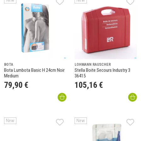
New
New
BOTA
LOHMANN RAUSCHER
Bota Lumbota Basic H 24cm Noir
Stella Boite Secours Industry 3
Medium
36415
79
,
90
€
105
,
16
€
New
New