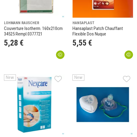
LOHMANN RAUSCHER
HANSAPLAST
Couverture Isotherm. 160x210cm
Hansaplast Patch Chauffant
34525 Rempl.0377721
Flexible Dos Nuque
5
,
28
€
5
,
55
€
New
New