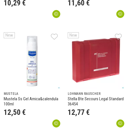
10
,
29
€
11
,
60
€
New
New
MUSTELA
LOHMANN RAUSCHER
Mustela Ss Gel Arnica&calendula
Stella Bte Secours Legal Standard
100ml
36454
12
,
50
€
12
,
77
€