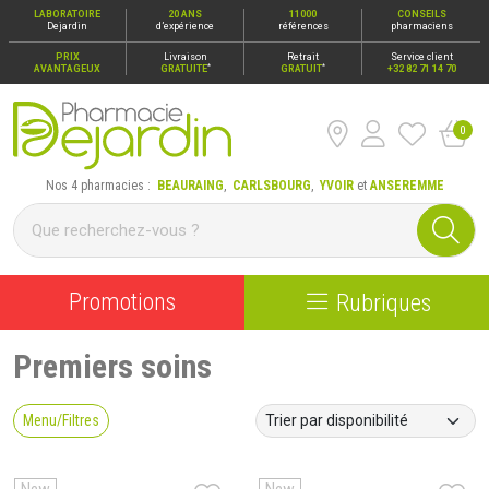
LABORATOIRE
20 ANS
11000
CONSEILS
Dejardin
d’expérience
références
pharmaciens
PRIX
Livraison
Retrait
Service client
*
*
AVANTAGEUX
GRATUITE
GRATUIT
+32 82 71 14 70
0
Pharmacie Dejardin Nos 4 pharmacies : Beauraing, Carlsbour
Nos 4 pharmacies :
BEAURAING
,
CARLSBOURG
,
YVOIR
et
ANSEREMME
Promotions
Rubriques
Premiers soins
Menu/Filtres