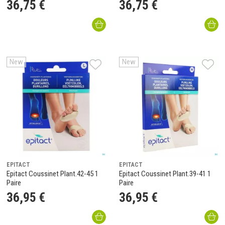
36
,
75
€
36
,
75
€
New
New
EPITACT
EPITACT
Epitact Coussinet Plant.42-45 1
Epitact Coussinet Plant.39-41 1
Paire
Paire
36
,
95
€
36
,
95
€