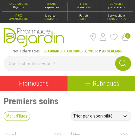
LABORATOIRE
20 ANS
11000
CONSEILS
Dejardin
d’expérience
références
pharmaciens
PRIX
Livraison
Retrait
Service client
*
*
AVANTAGEUX
GRATUITE
GRATUIT
+32 82 71 14 70
0
Pharmacie Dejardin Nos 4 pharmacies : Beauraing, Carlsbour
Nos 4 pharmacies :
BEAURAING
,
CARLSBOURG
,
YVOIR
et
ANSEREMME
Promotions
Rubriques
Premiers soins
Menu/Filtres