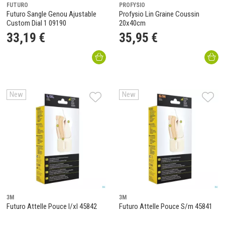
FUTURO
PROFYSIO
Futuro Sangle Genou Ajustable
Profysio Lin Graine Coussin
Custom Dial 1 09190
20x40cm
33
,
19
€
35
,
95
€
New
New
3M
3M
Futuro Attelle Pouce l/xl 45842
Futuro Attelle Pouce S/m 45841