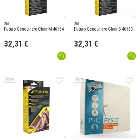
3M
3M
Futuro Genouillere Chair M 46164
Futuro Genouillere Chair S 46163
32
,
31
€
32
,
31
€
New
New