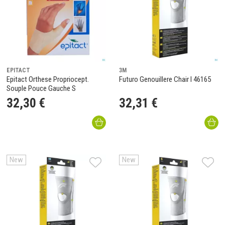
EPITACT
3M
Epitact Orthese Propriocept.
Futuro Genouillere Chair l 46165
Souple Pouce Gauche S
32
,
30
€
32
,
31
€
New
New