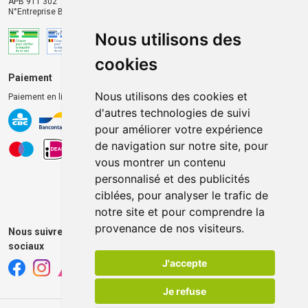
APB 911 302
N°Entreprise BE0446.901.764
Nous utilisons des
cookies
Paiement
Livraison et retrait
Nous utilisons des cookies et
Paiement en ligne 100% sécurisé
Livraison chez vous
d'autres technologies de suivi
Livraison dans un Point
pour améliorer votre expérience
d’enlèvement
de navigation sur notre site, pour
Retrait dans la pharmacie
vous montrer un contenu
Retrait en casiers extérieurs
personnalisé et des publicités
ciblées, pour analyser le trafic de
notre site et pour comprendre la
provenance de nos visiteurs.
Nous suivre sur les réseaux
sociaux
J'accepte
Je refuse