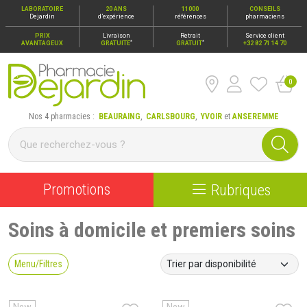
LABORATOIRE
20 ANS
11000
CONSEILS
Dejardin
d’expérience
références
pharmaciens
PRIX
Livraison
Retrait
Service client
*
*
AVANTAGEUX
GRATUITE
GRATUIT
+32 82 71 14 70
0
Pharmacie Dejardin Nos 4 pharmacies : Beauraing, Carlsbour
Nos 4 pharmacies :
BEAURAING
,
CARLSBOURG
,
YVOIR
et
ANSEREMME
Promotions
Rubriques
Soins à domicile et premiers soins
Menu/Filtres