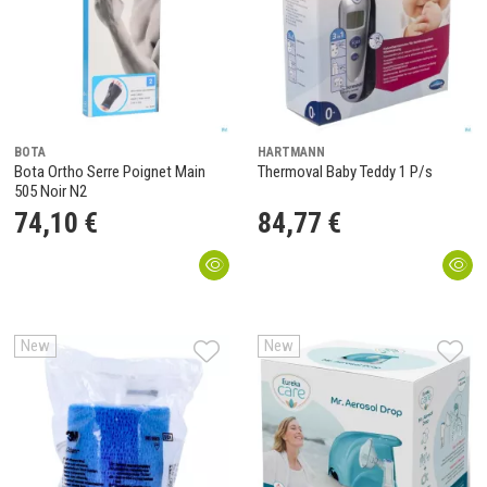
BOTA
HARTMANN
Bota Ortho Serre Poignet Main
Thermoval Baby Teddy 1 P/s
505 Noir N2
74
,
10
€
84
,
77
€
New
New