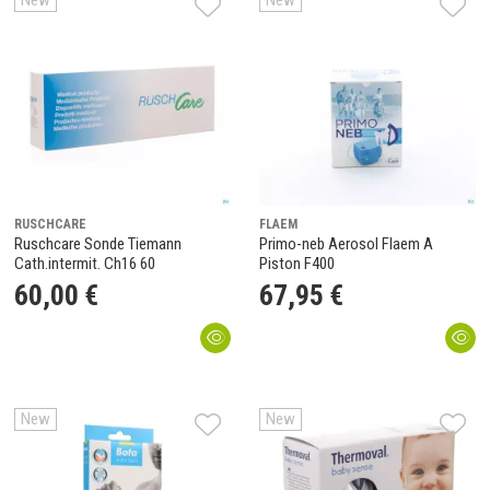
New
New
RUSCHCARE
FLAEM
Ruschcare Sonde Tiemann
Primo-neb Aerosol Flaem A
Cath.intermit. Ch16 60
Piston F400
60
,
00
€
67
,
95
€
New
New