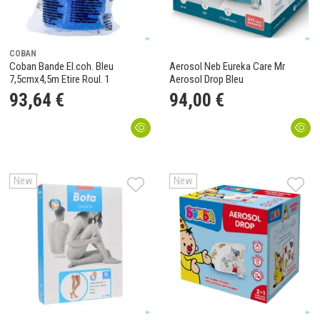
COBAN
Coban Bande El.coh. Bleu
Aerosol Neb Eureka Care Mr
7,5cmx4,5m Etire Roul. 1
Aerosol Drop Bleu
93
,
64
€
94
,
00
€
New
New