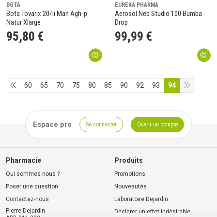
BOTA
EUREKA PHARMA
Bota Tovarix 20/ii Man Agh-p
Aerosol Neb Studio 100 Bumba
Natur Xlarge
Drop
95
,
80
€
99
,
99
€
60
65
70
75
80
85
90
92
93
94
Espace pro
Se connecter
Ouvrir un compte
Pharmacie
Produits
Qui sommes-nous ?
Promotions
Poser une question
Nouveautés
Contactez-nous
Laboratoire Dejardin
Pierre Dejardin
Déclarer un effet indésirable