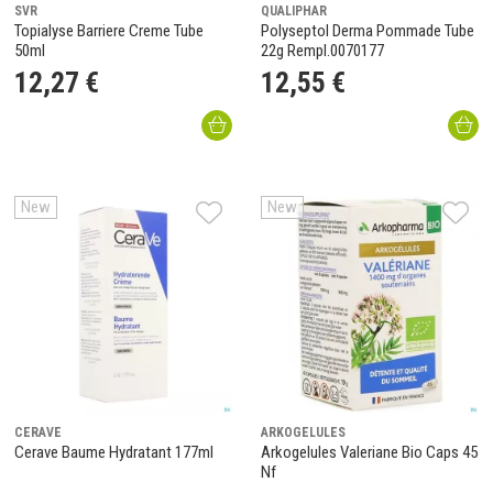
SVR
QUALIPHAR
Topialyse Barriere Creme Tube
Polyseptol Derma Pommade Tube
50ml
22g Rempl.0070177
12
,
27
€
12
,
55
€
New
New
CERAVE
ARKOGELULES
Cerave Baume Hydratant 177ml
Arkogelules Valeriane Bio Caps 45
Nf