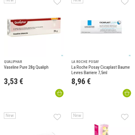
New
New
QUALIPHAR
LA ROCHE POSAY
Vaseline Pure 28g Qualiph
La Roche Posay Cicaplast Baume
Levres Barriere 7,5ml
3
,
53
€
8
,
96
€
New
New