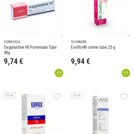
EUMEDICA
SCHWABE
Oxyplastine Nf Pommade Tube
Exeflor® crème tube 25 g
40g
9
,
74
€
9
,
94
€
New
New