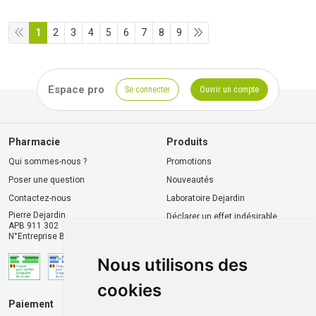
1
2
3
4
5
6
7
8
9
Espace pro
Se connecter
Ouvrir un compte
Pharmacie
Produits
Qui sommes-nous ?
Promotions
Poser une question
Nouveautés
Contactez-nous
Laboratoire Dejardin
Pierre Dejardin
Déclarer un effet indésirable
APB 911 302
N°Entreprise BE0446.901.764
Nous utilisons des
cookies
Paiement
Livraison et retrait