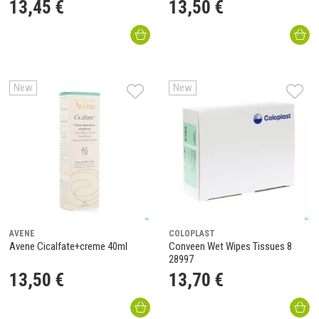
13
,
45
€
13
,
50
€
New
New
AVENE
COLOPLAST
Avene Cicalfate+creme 40ml
Conveen Wet Wipes Tissues 8
28997
13
,
50
€
13
,
70
€