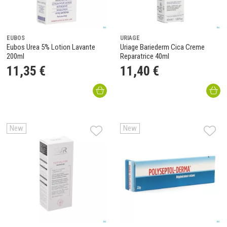
EUBOS
URIAGE
Eubos Urea 5% Lotion Lavante
Uriage Bariederm Cica Creme
200ml
Reparatrice 40ml
11
,
35
€
11
,
40
€
New
New