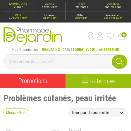
LABORATOIRE
20 ANS
11000
CONSEILS
Dejardin
d’expérience
références
pharmaciens
PRIX
Livraison
Retrait
Service client
*
*
AVANTAGEUX
GRATUITE
GRATUIT
+32 82 71 14 70
0
Pharmacie Dejardin Nos 4 pharmacies : Beauraing, Carlsbour
Nos 4 pharmacies :
BEAURAING
,
CARLSBOURG
,
YVOIR
et
ANSEREMME
Promotions
Rubriques
Problèmes cutanés, peau irritée
Menu/Filtres