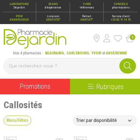
LABORATOIRE
20 ANS
11000
CONSEILS
Dejardin
d’expérience
références
pharmaciens
PRIX
Livraison
Retrait
Service client
*
*
AVANTAGEUX
GRATUITE
GRATUIT
+32 82 71 14 70
0
Pharmacie Dejardin Nos 4 pharmacies : Beauraing, Carlsbour
Nos 4 pharmacies :
BEAURAING
,
CARLSBOURG
,
YVOIR
et
ANSEREMME
Promotions
Rubriques
Callosités
Menu/Filtres