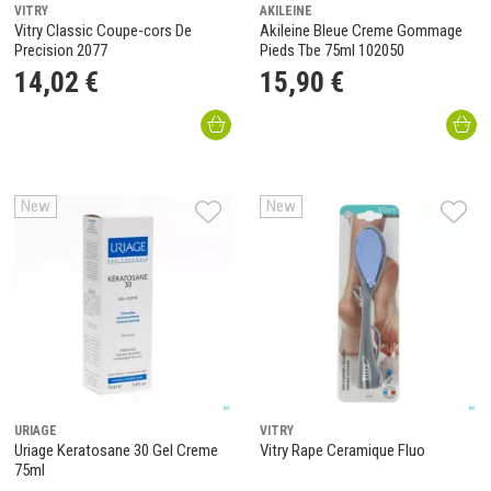
VITRY
AKILEINE
Vitry Classic Coupe-cors De
Akileine Bleue Creme Gommage
Precision 2077
Pieds Tbe 75ml 102050
14
,
02
€
15
,
90
€
New
New
URIAGE
VITRY
Uriage Keratosane 30 Gel Creme
Vitry Rape Ceramique Fluo
75ml