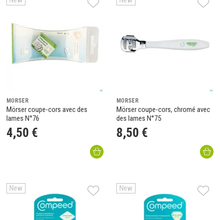
New
New
MORSER
MORSER
Mörser coupe-cors avec des
Mörser coupe-cors, chromé avec
lames N°76
des lames N°75
4
,
50
€
8
,
50
€
New
New