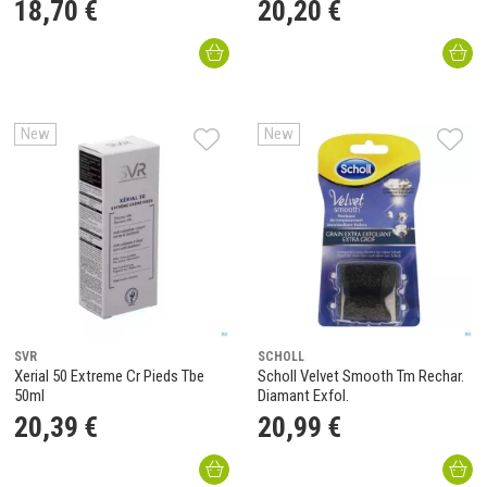
18
,
70
€
20
,
20
€
New
New
SVR
SCHOLL
Xerial 50 Extreme Cr Pieds Tbe
Scholl Velvet Smooth Tm Rechar.
50ml
Diamant Exfol.
20
,
39
€
20
,
99
€