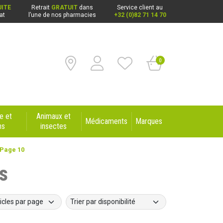
ITE
Retrait
GRATUIT
dans
Service client au
at
l’une de nos pharmacies
+32 (0)82 71 14 70
0
e et
Animaux et
Médicaments
Marques
ns
insectes
Page 10
s