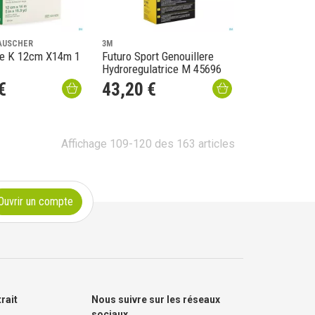
AUSCHER
3M
e K 12cm X14m 1
Futuro Sport Genouillere
Hydroregulatrice M 45696
€
43
,
20
€
Affichage 109-120 des 163 articles
Ouvrir un compte
trait
Nous suivre sur les réseaux
sociaux