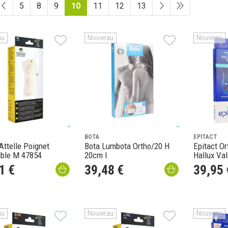
5
8
9
10
11
12
13
au
Nouveau
Nouveau
BOTA
EPITACT
Attelle Poignet
Bota Lumbota Ortho/20 H
Epitact Or
ible M 47854
20cm l
Hallux Va
1
€
39
,
48
€
39
,
95
au
Nouveau
Nouveau