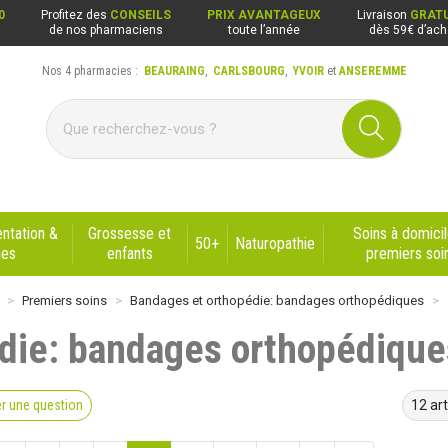
0
Profitez des
CONSEILS
PRIX AVANTAGEUX
Livraison
GRATU
de nos pharmaciens
toute l’année
dès 59€ d’ach
Nos 4 pharmacies :
BEAURAING
,
CARLSBOURG
,
YVOIR
et
ANSEREMME
ng, Carlsbourg, Yvoir, Anseremme
ntation &
Grossesse et
Soins à domicil
50+
Naturopathie
nes
enfants
premiers soi
Premiers soins
Bandages et orthopédie: bandages orthopédiques
die: bandages orthopédique
r une question