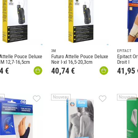
3M
EPITACT
Attelle Pouce Deluxe
Futuro Attelle Pouce Deluxe
Epitact O
- M 12,7-16,5cm
Noir l-xl 16,5-20,3cm
Droit l
4
€
40
,
74
€
41
,
95
au
Nouveau
Nouveau