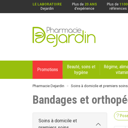
LE LABORATOIRE
Plus de
20 ANS
Plus de
1100
Dejardin
d’expérience
références
Pharmacie Dejardin Nos 4 pharmacies : Beaurai
Beauté, soins et
Régime, alime
Promotions
hygiène
vitami
Pharmacie Dejardin
Soins à domicile et premiers soins
Bandages et orthopé
Pose
Soins à domicile et
premiers soins