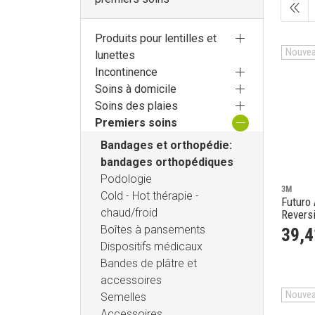
Produits pour lentilles et
Nouve
lunettes
Incontinence
Soins à domicile
Soins des plaies
Premiers soins
Bandages et orthopédie:
bandages orthopédiques
Podologie
3M
Cold - Hot thérapie -
Futuro 
chaud/froid
Revers
Boîtes à pansements
39
,
4
Dispositifs médicaux
Bandes de plâtre et
accessoires
Nouve
Semelles
Accessoires