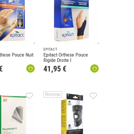
EPITACT
rthese Pouce Nuit
Epitact Orthese Pouce
Rigide Droite l
€
41
,
95
€
Nouveau