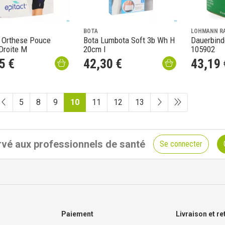
BOTA
LOHMANN R
t Orthese Pouce
Bota Lumbota Soft 3b Wh H
Dauerbind
Droite M
20cm l
105902
5
€
42
,
30
€
43
,
19
5
8
9
10
11
12
13
vé aux professionnels de santé
Se connecter
Paiement
Livraison et re