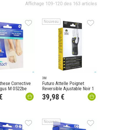
Affichage 109-120 des 163 articles
Nouveau
3M
these Corrective
Futuro Attelle Poignet
lgus M 0522be
Reversible Ajustable Noir 1
€
39
,
98
€
Nouveau