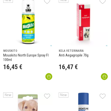
New
New
MOUSKITO
KELA VETERINARIA
Mouskito North Europe Spray Fl
Anti Aegagropile 70g
100ml
16
,
45
€
16
,
47
€
New
New