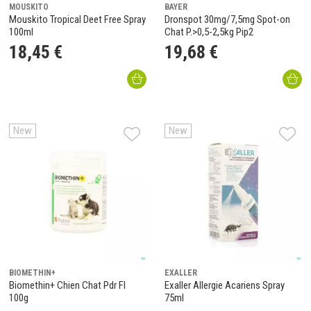
MOUSKITO
BAYER
Mouskito Tropical Deet Free Spray
Dronspot 30mg/7,5mg Spot-on
100ml
Chat P.>0,5-2,5kg Pip2
18
,
45
€
19
,
68
€
New
New
BIOMETHIN+
EXALLER
Biomethin+ Chien Chat Pdr Fl
Exaller Allergie Acariens Spray
100g
75ml