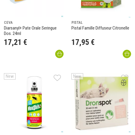
CEVA
PISTAL
Diarsanyl+ Pate Orale Seringue
Pistal Famille Diffuseur Citronelle
Dos. 24ml
17
,
21
€
17
,
95
€
New
New