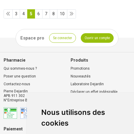
3
4
5
6
7
8
10
Espace pro
Se connecter
Ouvrir un compte
Pharmacie
Produits
Qui sommes-nous ?
Promotions
Poser une question
Nouveautés
Contactez-nous
Laboratoire Dejardin
Pierre Dejardin
Déclarer un effet indésirable
APB 911 302
N°Entreprise BE0446.901.764
Nous utilisons des
cookies
Paiement
Livraison et retrait