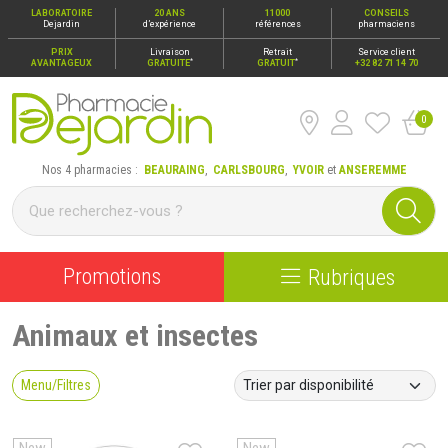
LABORATOIRE
20 ANS
11000
CONSEILS
Dejardin
d’expérience
références
pharmaciens
PRIX
Livraison
Retrait
Service client
*
*
AVANTAGEUX
GRATUITE
GRATUIT
+32 82 71 14 70
0
Pharmacie Dejardin Nos 4 pharmacies : Beauraing, Carlsbour
Nos 4 pharmacies :
BEAURAING
,
CARLSBOURG
,
YVOIR
et
ANSEREMME
Promotions
Rubriques
Animaux et insectes
Menu/Filtres