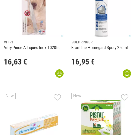
VITRY
BOEHRINGER
Vitry Pince A Tiques Inox 1028tiq
Frontline Homegard Spray 250ml
16
,
63
€
16
,
95
€
New
New