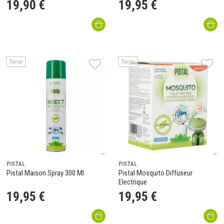
19
,
90
€
19
,
95
€
New
New
PISTAL
PISTAL
Pistal Maison Spray 300 Ml
Pistal Mosquito Diffuseur
Electrique
19
,
95
€
19
,
95
€