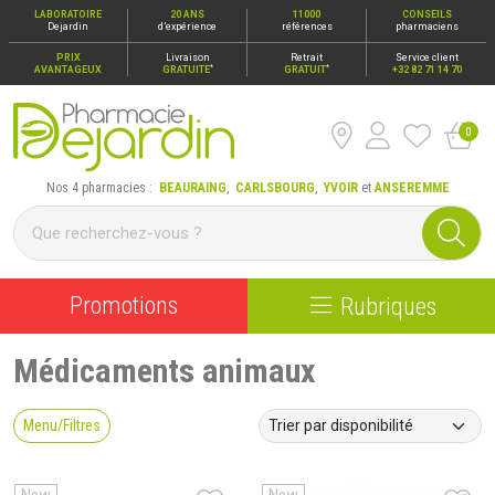
LABORATOIRE
20 ANS
11000
CONSEILS
Dejardin
d’expérience
références
pharmaciens
PRIX
Livraison
Retrait
Service client
*
*
AVANTAGEUX
GRATUITE
GRATUIT
+32 82 71 14 70
0
Pharmacie Dejardin Nos 4 pharmacies : Beauraing, Carlsbour
Nos 4 pharmacies :
BEAURAING
,
CARLSBOURG
,
YVOIR
et
ANSEREMME
Promotions
Rubriques
Médicaments animaux
Menu/Filtres