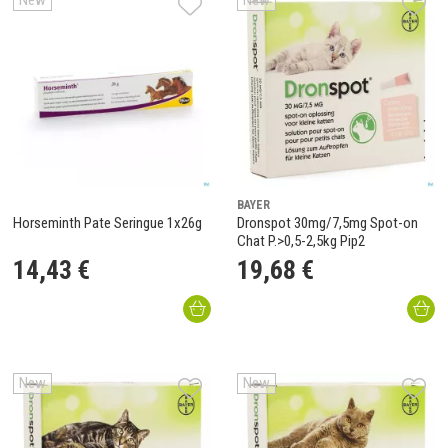
New
New
BAYER
Horseminth Pate Seringue 1x26g
Dronspot 30mg/7,5mg Spot-on
Chat P.>0,5-2,5kg Pip2
14
,
43
€
19
,
68
€
New
New