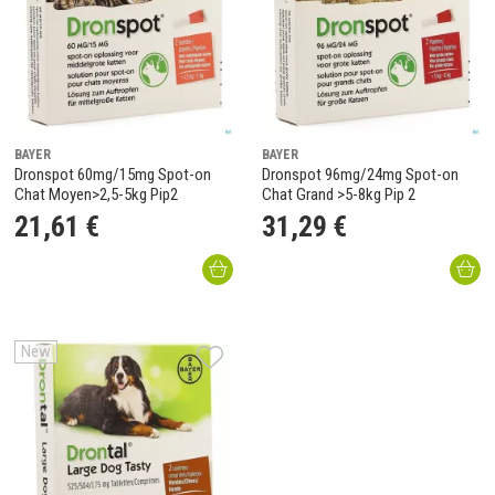
BAYER
BAYER
Dronspot 60mg/15mg Spot-on
Dronspot 96mg/24mg Spot-on
Chat Moyen>2,5-5kg Pip2
Chat Grand >5-8kg Pip 2
21
,
61
€
31
,
29
€
New