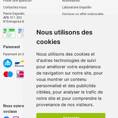
Poser une question
Nouveautés
Contactez-nous
Laboratoire Dejardin
Pierre Dejardin
Déclarer un effet indésirable
APB 911 302
N°Entreprise BE0446.901.764
Nous utilisons des
cookies
Paiement
Livraison et retrait
Nous utilisons des cookies et
Paiement en ligne 100% sécurisé
Livraison chez vous
d'autres technologies de suivi
Livraison dans un Point
pour améliorer votre expérience
d’enlèvement
de navigation sur notre site, pour
Retrait dans la pharmacie
vous montrer un contenu
Retrait en casiers extérieurs
personnalisé et des publicités
ciblées, pour analyser le trafic de
notre site et pour comprendre la
provenance de nos visiteurs.
Nous suivre sur les réseaux
sociaux
J'accepte