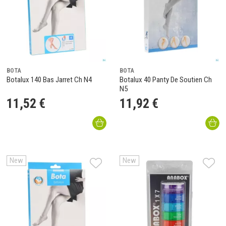
BOTA
BOTA
Botalux 140 Bas Jarret Ch N4
Botalux 40 Panty De Soutien Ch
N5
11
,
52
€
11
,
92
€
New
New