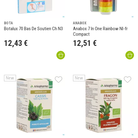
BOTA
ANABOX
Botalux 70 Bas De Soutien Ch N3
Anabox 7 In One Rainbow Nl-fr
Compact
12
,
43
€
12
,
51
€
New
New