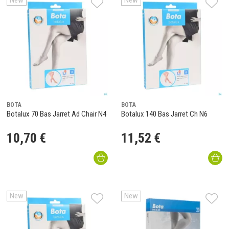
New
New
BOTA
BOTA
Botalux 70 Bas Jarret Ad Chair N4
Botalux 140 Bas Jarret Ch N6
10
,
70
€
11
,
52
€
New
New