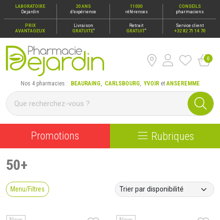
LABORATOIRE
20 ANS
11000
CONSEILS
Dejardin
d’expérience
références
pharmaciens
PRIX
Livraison
Retrait
Service client
*
*
AVANTAGEUX
GRATUITE
GRATUIT
+32 82 71 14 70
0
Pharmacie Dejardin Nos 4 pharmacies : Beauraing, Carlsbour
Nos 4 pharmacies :
BEAURAING
,
CARLSBOURG
,
YVOIR
et
ANSEREMME
Promotions
Rubriques
50+
Menu/Filtres