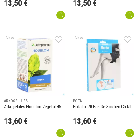
13
,
50
€
13
,
50
€
New
New
ARKOGELULES
BOTA
Arkogelules Houblon Vegetal 45
Botalux 70 Bas De Soutien Ch N1
13
,
60
€
13
,
60
€