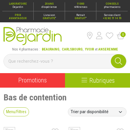
LABORATOIRE
20 ANS
11000
CONSEILS
Dejardin
d’expérience
références
pharmaciens
PRIX
Livraison
Retrait
Service client
*
*
AVANTAGEUX
GRATUITE
GRATUIT
+32 82 71 14 70
0
Pharmacie Dejardin Nos 4 pharmacies : Beauraing, Carlsbour
Nos 4 pharmacies :
BEAURAING
,
CARLSBOURG
,
YVOIR
et
ANSEREMME
Promotions
Rubriques
Bas de contention
Menu/Filtres