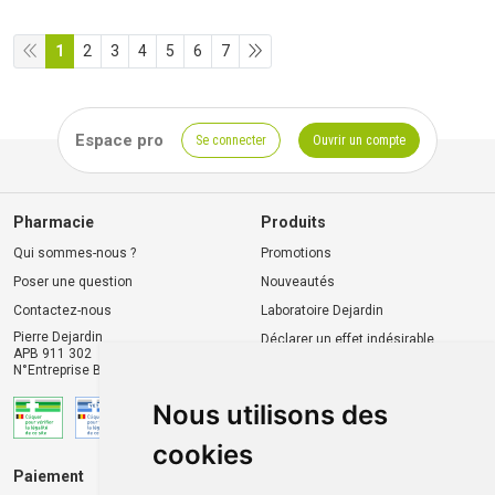
1
2
3
4
5
6
7
Espace pro
Se connecter
Ouvrir un compte
Pharmacie
Produits
Qui sommes-nous ?
Promotions
Poser une question
Nouveautés
Contactez-nous
Laboratoire Dejardin
Pierre Dejardin
Déclarer un effet indésirable
APB 911 302
N°Entreprise BE0446.901.764
Nous utilisons des
cookies
Paiement
Livraison et retrait