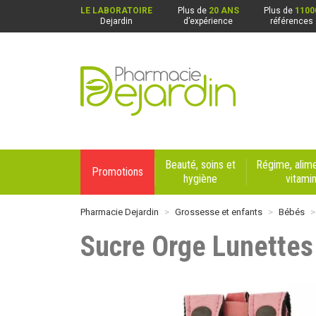
LE LABORATOIRE
Plus de
20 ANS
Plus de
1100
Dejardin
d’expérience
références
Pharmacie Dejardin Nos 4 pharmacies : Beaurai
Beauté, soins et
Régime, alime
Promotions
hygiène
vitami
Pharmacie Dejardin
Grossesse et enfants
Bébés
Sucre Orge Lunettes