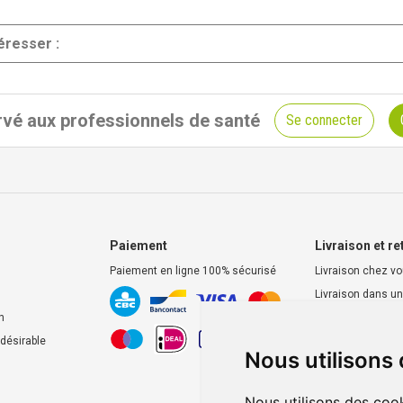
éresser :
vé aux professionnels de santé
Se connecter
Paiement
Livraison et re
Paiement en ligne 100% sécurisé
Livraison chez v
Livraison dans un
d’enlèvement
n
Retrait dans la p
ndésirable
Nous utilisons
Retrait en casier
Nous utilisons des cook