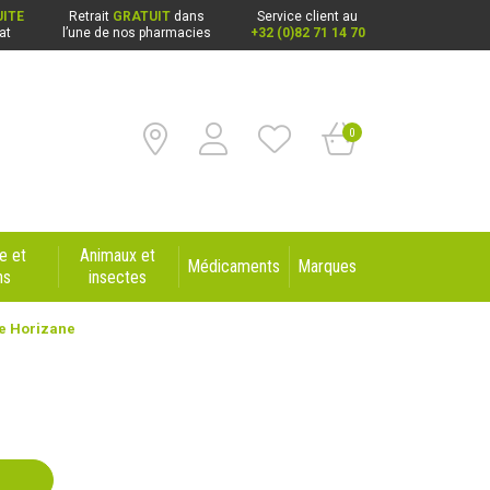
ITE
Retrait
GRATUIT
dans
Service client au
at
l’une de nos pharmacies
+32 (0)82 71 14 70
0
e et
Animaux et
Médicaments
Marques
ns
insectes
se Horizane
e