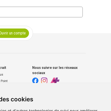
Ouvrir un compte
trait
Nous suivre sur les réseaux
sociaux
ous
 Point
harmacie
 des cookies
s extérieurs
ies et d'autres technologies de suivi pour améliorer