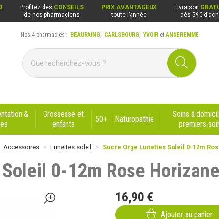
0
Profitez des
CONSEILS
PRIX AVANTAGEUX
Livraison
GRATU
de nos pharmaciens
toute l’année
dès 59€ d’ach
Nos 4 pharmacies :
BEAURAING
,
CARLSBOURG
,
YVOIR
et
ANSEREMME
ng, Carlsbourg, Yvoir, Anseremme
ntation &
Grossesse et
Soins à domicil
50+
Naturopathie
nes
enfants
premiers soi
Accessoires
Lunettes soleil
Sucre Orge Lunettes Soleil 0-12m Ro
 Soleil 0-12m Rose Horizan
16
,
90
€
Ajouter au panier