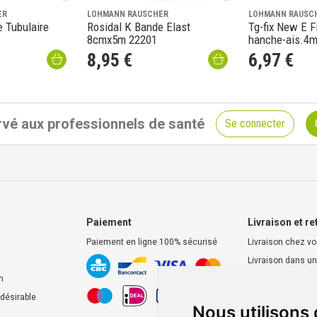
ER
LOHMANN RAUSCHER
LOHMANN RAUSC
 Tubulaire
Rosidal K Bande Elast
Tg-fix New E Fi
8cmx5m 22201
hanche-ais.4
8
,
95
€
6
,
97
€
vé aux professionnels de santé
Se connecter
Paiement
Livraison et re
Paiement en ligne 100% sécurisé
Livraison chez v
Livraison dans un
d’enlèvement
n
Retrait dans la p
ndésirable
Nous utilisons
Retrait en casier