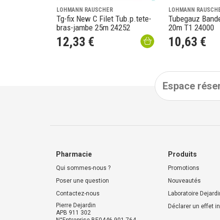
LOHMANN RAUSCHER
LOHMANN RAUSCH
Tg-fix New C Filet Tub.p.tete-
Tubegauz Bande
bras-jambe 25m 24252
20m T1 24000
12
,
33
€
10
,
63
€
Espace réser
Pharmacie
Produits
Qui sommes-nous ?
Promotions
Poser une question
Nouveautés
Contactez-nous
Laboratoire Dejardi
Pierre Dejardin
Déclarer un effet i
APB 911 302
N°Entreprise BE0446.901.764