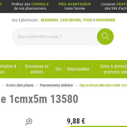
0
Profitez des
CONSEILS
PRIX AVANTAGEUX
Livraison
GRATU
de nos pharmaciens
toute l’année
dès 59€ d’ach
Nos 4 pharmacies :
BEAURAING
,
CARLSBOURG
,
YVOIR
et
ANSEREMME
ng, Carlsbourg, Yvoir, Anseremme
ntation &
Grossesse et
Soins à domicil
50+
Naturopathie
nes
enfants
premiers soi
Soins des plaies
Pansements stériles
Opraclean Meche Iode 1c
de 1cmx5m 13580
9
,
88
€