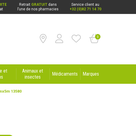
ITE
Retrait
GRATUIT
dans
Service client au
at
l’une de nos pharmacies
+32 (0)82 71 14 70
0
e et
Animaux et
Médicaments
Marques
ns
insectes
mx5m 13580