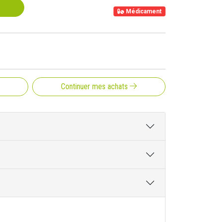
Médicament
s
Continuer mes achats