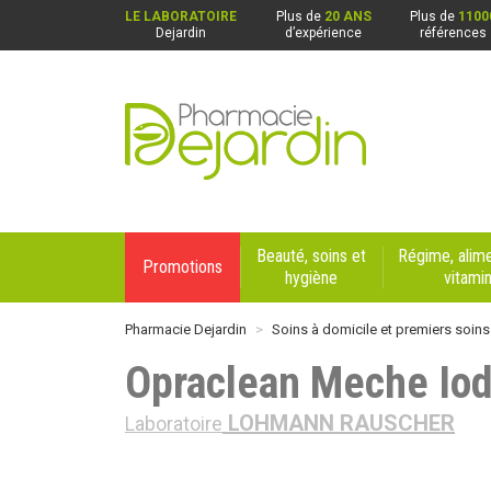
LE LABORATOIRE
Plus de
20 ANS
Plus de
1100
Dejardin
d’expérience
références
Pharmacie Dejardin Nos 4 pharmacies : Beaurai
Beauté, soins et
Régime, alime
Promotions
hygiène
vitami
Pharmacie Dejardin
Soins à domicile et premiers soins
Opraclean Meche Io
LOHMANN RAUSCHER
Laboratoire