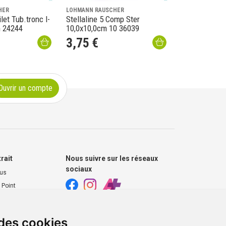
HER
LOHMANN RAUSCHER
let Tub.tronc l-
Stellaline 5 Comp Ster
m 24244
10,0x10,0cm 10 36039
3
,
75
€
Ouvrir un compte
trait
Nous suivre sur les réseaux
sociaux
ous
 Point
harmacie
 des cookies
s extérieurs