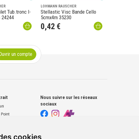
HER
LOHMANN RAUSCHER
let Tub.tronc l-
Stellastic Visc Bande Cello
m 24244
5cmx4m 35230
0
,
42
€
Ouvrir un compte
trait
Nous suivre sur les réseaux
sociaux
ous
 Point
harmacie
 des cookies
s extérieurs