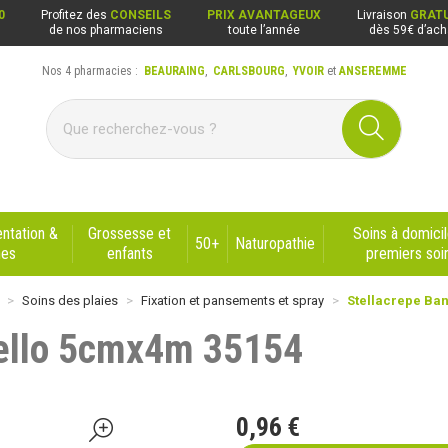
0
Profitez des
CONSEILS
PRIX AVANTAGEUX
Livraison
GRATU
de nos pharmaciens
toute l’année
dès 59€ d’ach
Nos 4 pharmacies :
BEAURAING
,
CARLSBOURG
,
YVOIR
et
ANSEREMME
ng, Carlsbourg, Yvoir, Anseremme
ntation &
Grossesse et
Soins à domicil
50+
Naturopathie
nes
enfants
premiers soi
Soins des plaies
Fixation et pansements et spray
Stellacrepe Ba
Cello 5cmx4m 35154
0
,
96
€