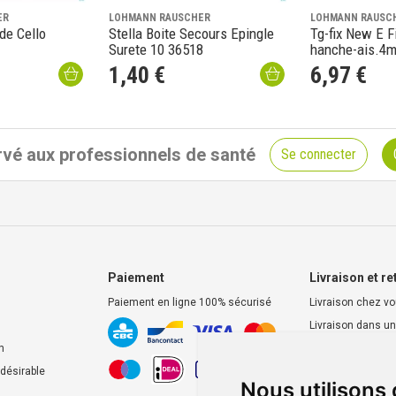
ER
LOHMANN RAUSCHER
LOHMANN RAUSC
de Cello
Stella Boite Secours Epingle
Tg-fix New E Fi
Surete 10 36518
hanche-ais.4
1
,
40
€
6
,
97
€
vé aux professionnels de santé
Se connecter
Paiement
Livraison et re
Paiement en ligne 100% sécurisé
Livraison chez v
Livraison dans un
d’enlèvement
n
Retrait dans la p
ndésirable
Nous utilisons
Retrait en casier