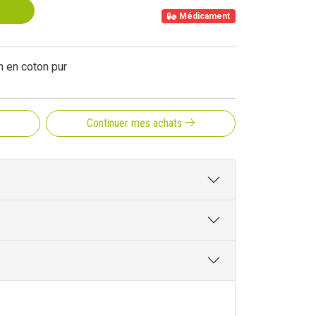
Médicament
n en coton pur
s
Continuer mes achats