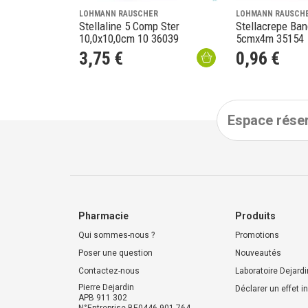
LOHMANN RAUSCHER
LOHMANN RAUSCH
Stellaline 5 Comp Ster
Stellacrepe Ban
10,0x10,0cm 10 36039
5cmx4m 35154
3
,
75
€
0
,
96
€
Espace réser
Pharmacie
Produits
Qui sommes-nous ?
Promotions
Poser une question
Nouveautés
Contactez-nous
Laboratoire Dejardi
Pierre Dejardin
Déclarer un effet i
APB 911 302
N°Entreprise BE0446.901.764