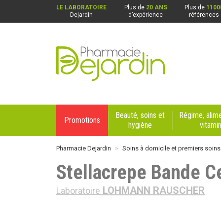
LE LABORATOIRE
Plus de
20 ANS
Plus de
1100
Dejardin
d’expérience
références
Pharmacie Dejardin Nos 4 pharmacies : Beaurai
Beauté, soins et
Régime, alime
Promotions
hygiène
vitami
Pharmacie Dejardin
Soins à domicile et premiers soins
Stellacrepe Bande 
LOHMANN RAUSCHER
Laboratoire