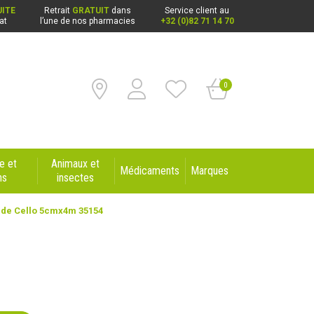
ITE
Retrait
GRATUIT
dans
Service client au
at
l’une de nos pharmacies
+32 (0)82 71 14 70
0
e et
Animaux et
Médicaments
Marques
ns
insectes
nde Cello 5cmx4m 35154