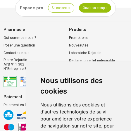
Espace pro
Se connecter
Ouvrir un compte
Pharmacie
Produits
Qui sommes-nous ?
Promotions
Poser une question
Nouveautés
Contactez-nous
Laboratoire Dejardin
Pierre Dejardin
Déclarer un effet indésirable
APB 911 302
N°Entreprise BE0446.901.764
Nous utilisons des
cookies
Paiement
Livraison et retrait
Nous utilisons des cookies et
Paiement en ligne 100% sécurisé
Livraison chez vous
d'autres technologies de suivi
Livraison dans un Point
pour améliorer votre expérience
d’enlèvement
de navigation sur notre site, pour
Retrait dans la pharmacie