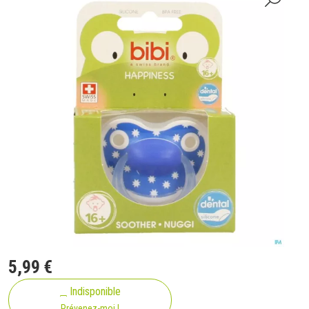
5
,
99
€
Indisponible
Prévenez-moi !