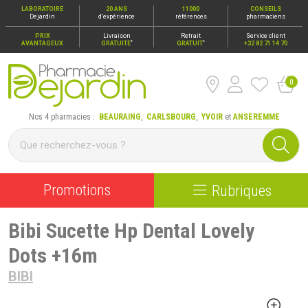
LABORATOIRE
20 ANS
11000
CONSEILS
Dejardin
d’expérience
références
pharmaciens
PRIX
Livraison
Retrait
Service client
*
*
AVANTAGEUX
GRATUITE
GRATUIT
+32 82 71 14 70
0
Pharmacie Dejardin Nos 4 pharmacies : Beauraing, Carlsbour
Nos 4 pharmacies :
BEAURAING
,
CARLSBOURG
,
YVOIR
et
ANSEREMME
Promotions
Rubriques
Bibi Sucette Hp Dental Lovely
Dots +16m
BIBI