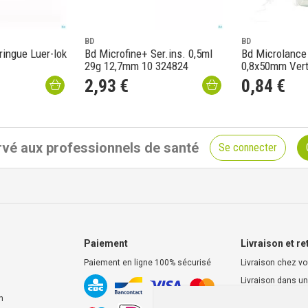
BD
BD
ringue Luer-lok
Bd Microfine+ Ser.ins. 0,5ml
Bd Microlance 
29g 12,7mm 10 324824
0,8x50mm Vert
2
,
93
€
0
,
84
€
vé aux professionnels de santé
Se connecter
Paiement
Livraison et re
Paiement en ligne 100% sécurisé
Livraison chez v
Livraison dans un
d’enlèvement
n