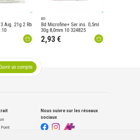
BD
3 Aig. 21g 2 Rb
Bd Microfine+ Ser.ins. 0,5ml
 10
30g 8,0mm 10 324825
2
,
93
€
Ouvrir un compte
trait
Nous suivre sur les réseaux
sociaux
ous
 Point