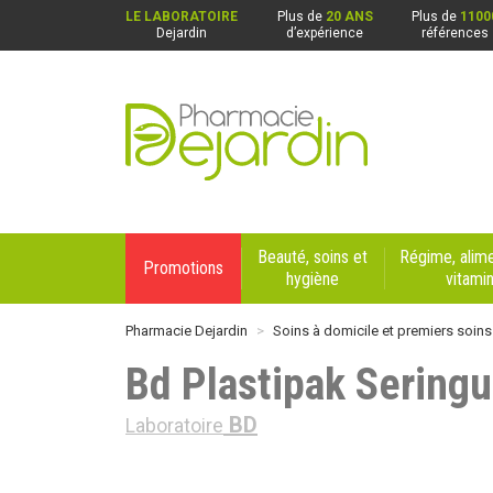
LE LABORATOIRE
Plus de
20 ANS
Plus de
1100
Dejardin
d’expérience
références
Pharmacie Dejardin Nos 4 pharmacies : Beaurai
Beauté, soins et
Régime, alime
Promotions
hygiène
vitami
Pharmacie Dejardin
Soins à domicile et premiers soins
Bd Plastipak Sering
BD
Laboratoire