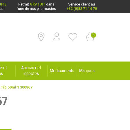
ITE
Retrait
GRATUIT
dans
Service client au
at
l’une de nos pharmacies
+32 (0)82 71 14 70
0
e et
Animaux et
Médicaments
Marques
ns
insectes
 Tip 50ml 1 300867
67