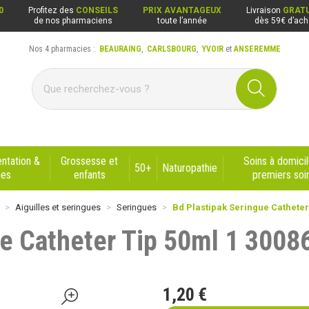
0
Profitez des
CONSEILS
PRIX AVANTAGEUX
Livraison
GRATU
de nos pharmaciens
toute l’année
dès 59€ d’ach
Nos 4 pharmacies :
BEAURAING
,
CARLSBOURG
,
YVOIR
et
ANSEREMME
ng, Carlsbourg, Yvoir, Anseremme
ntation &
Grossesse et
Soins à domicil
50+
Naturopathie
nes
enfants
premiers soi
Aiguilles et seringues
Seringues
Bd Plastipak Seringue Catheter
ue Catheter Tip 50ml 1 3008
1
,
20
€