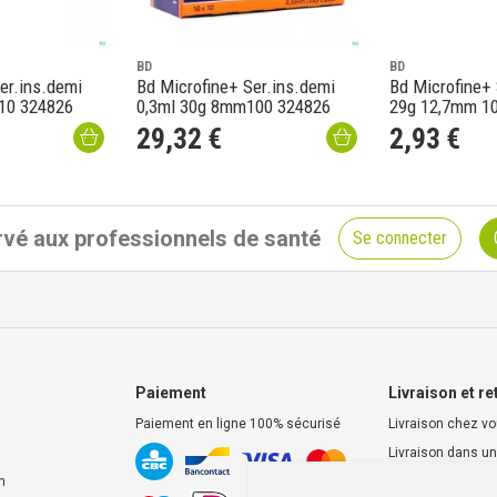
BD
BD
er.ins.demi
Bd Microfine+ Ser.ins.demi
Bd Microfine+ 
10 324826
0,3ml 30g 8mm100 324826
29g 12,7mm 1
29
,
32
€
2
,
93
€
vé aux professionnels de santé
Se connecter
Paiement
Livraison et re
Paiement en ligne 100% sécurisé
Livraison chez v
Livraison dans un
d’enlèvement
n