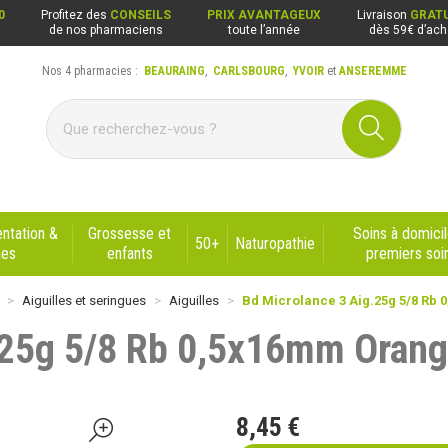
0
Profitez des
CONSEILS
PRIX AVANTAGEUX
Livraison
GRATU
de nos pharmaciens
toute l’année
dès 59€ d’ach
Nos 4 pharmacies :
BEAURAING
,
CARLSBOURG
,
YVOIR
et
ANSEREMME
ng, Carlsbourg, Yvoir, Anseremme
ntation &
Grossesse et
Soins à domicil
50+
Naturopathie
nes
enfants
premiers soi
Aiguilles et seringues
Aiguilles
Bd Microlance 3 Aig.25g 5/8 Rb
.25g 5/8 Rb 0,5x16mm Oran
8
,
45
€