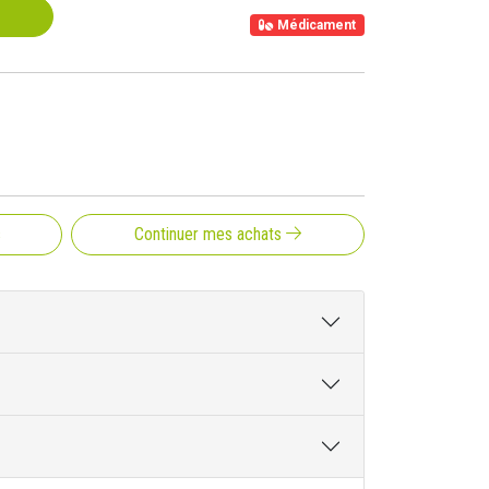
Médicament
s
Continuer mes achats