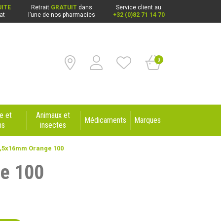
ITE
Retrait
GRATUIT
dans
Service client au
at
l’une de nos pharmacies
+32 (0)82 71 14 70
0
e et
Animaux et
Médicaments
Marques
ns
insectes
 0,5x16mm Orange 100
ge 100