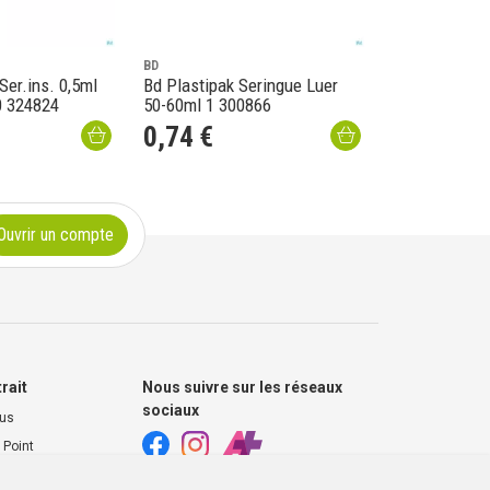
BD
Ser.ins. 0,5ml
Bd Plastipak Seringue Luer
0 324824
50-60ml 1 300866
0
,
74
€
Ouvrir un compte
trait
Nous suivre sur les réseaux
sociaux
ous
 Point