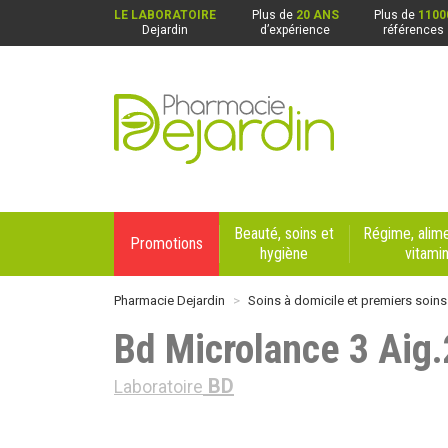
LE LABORATOIRE
Plus de
20 ANS
Plus de
1100
Dejardin
d’expérience
références
Pharmacie Dejardin Nos 4 pharmacies : Beaurai
Beauté, soins et
Régime, alime
Promotions
hygiène
vitami
Pharmacie Dejardin
Soins à domicile et premiers soins
Bd Microlance 3 Aig
BD
Laboratoire