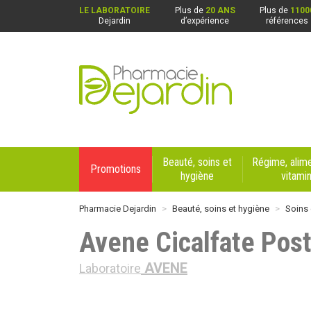
LE LABORATOIRE
Plus de
20 ANS
Plus de
1100
Dejardin
d’expérience
références
Pharmacie Dejardin Nos 4 pharmacies : Beaurai
Beauté, soins et
Régime, alime
Promotions
hygiène
vitami
Pharmacie Dejardin
Beauté, soins et hygiène
Soins
Avene Cicalfate Pos
AVENE
Laboratoire