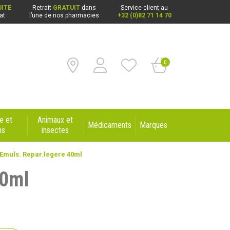
ITE
Retrait
GRATUIT
dans
Service client au
at
l’une de nos pharmacies
+32 (0)82 71 14 70
0
e et
Animaux et
Médicaments
Marques
ns
insectes
 Emuls. Repar.legere 40ml
40ml