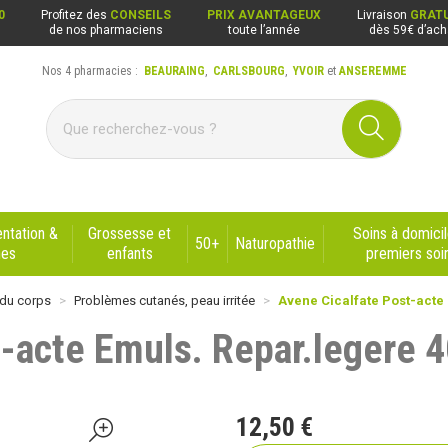
0
Profitez des
CONSEILS
PRIX AVANTAGEUX
Livraison
GRATU
de nos pharmaciens
toute l’année
dès 59€ d’ach
Nos 4 pharmacies :
BEAURAING
,
CARLSBOURG
,
YVOIR
et
ANSEREMME
ng, Carlsbourg, Yvoir, Anseremme
ntation &
Grossesse et
Soins à domicil
50+
Naturopathie
nes
enfants
premiers soi
 du corps
Problèmes cutanés, peau irritée
Avene Cicalfate Post-acte
t-acte Emuls. Repar.legere 
12
,
50
€