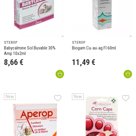
STEROP
STEROP
Babycalmine Sol Buvable 30%
Biogam Cu-au-ag Fl 60ml
Amp 10x2ml
8
,
66
€
11
,
49
€
New
New