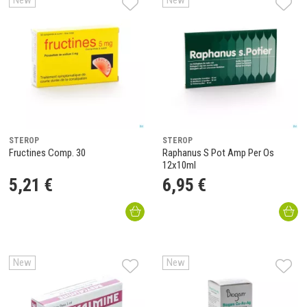
New
New
STEROP
STEROP
Fructines Comp. 30
Raphanus S Pot Amp Per Os
12x10ml
5
,
21
€
6
,
95
€
New
New