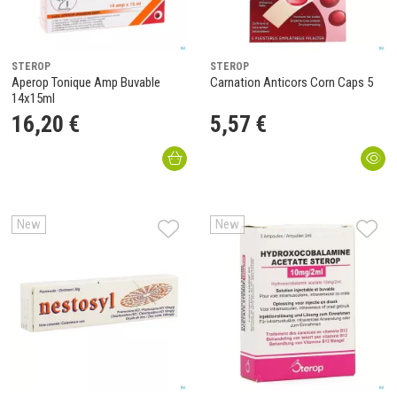
STEROP
STEROP
Aperop Tonique Amp Buvable
Carnation Anticors Corn Caps 5
14x15ml
16
,
20
€
5
,
57
€
New
New