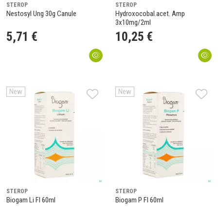
STEROP
STEROP
Nestosyl Ung 30g Canule
Hydroxocobal.acet. Amp
3x10mg/2ml
5
,
71
€
10
,
25
€
New
New
STEROP
STEROP
Biogam Li Fl 60ml
Biogam P Fl 60ml