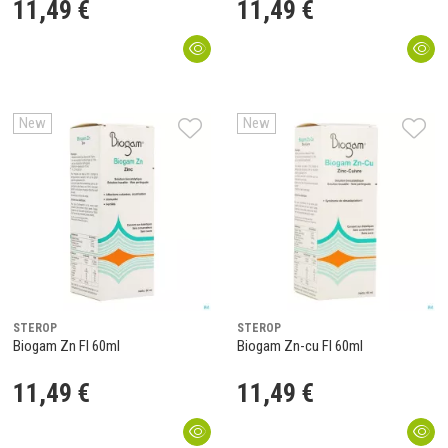
11
,
49
€
11
,
49
€
New
New
STEROP
STEROP
Biogam Zn Fl 60ml
Biogam Zn-cu Fl 60ml
11
,
49
€
11
,
49
€