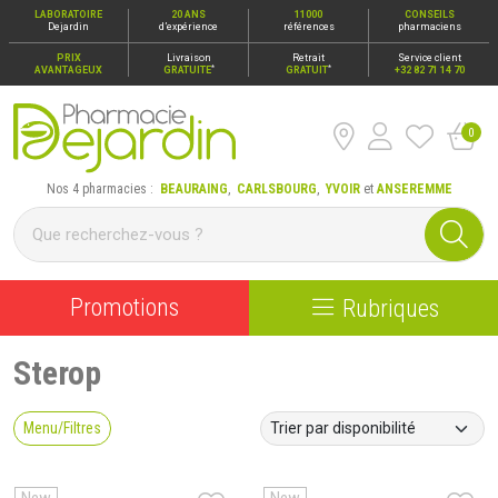
LABORATOIRE
20 ANS
11000
CONSEILS
Dejardin
d’expérience
références
pharmaciens
PRIX
Livraison
Retrait
Service client
*
*
AVANTAGEUX
GRATUITE
GRATUIT
+32 82 71 14 70
0
Pharmacie Dejardin Nos 4 pharmacies : Beauraing, Carlsbour
Nos 4 pharmacies :
BEAURAING
,
CARLSBOURG
,
YVOIR
et
ANSEREMME
Promotions
Rubriques
Sterop
Menu/Filtres