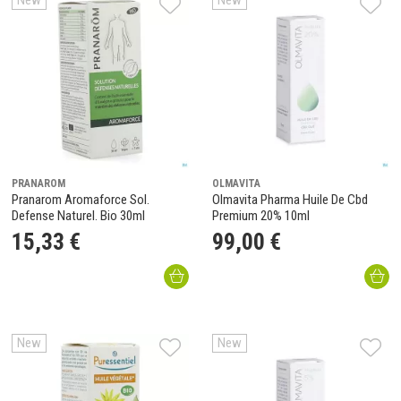
New
New
PRANAROM
OLMAVITA
Pranarom Aromaforce Sol.
Olmavita Pharma Huile De Cbd
Defense Naturel. Bio 30ml
Premium 20% 10ml
15
,
33
€
99
,
00
€
New
New