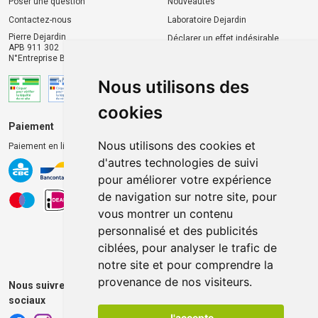
Poser une question
Nouveautés
Contactez-nous
Laboratoire Dejardin
Pierre Dejardin
Déclarer un effet indésirable
APB 911 302
N°Entreprise BE0446.901.764
Nous utilisons des
cookies
Paiement
Livraison et retrait
Nous utilisons des cookies et
Paiement en ligne 100% sécurisé
Livraison chez vous
d'autres technologies de suivi
Livraison dans un Point
pour améliorer votre expérience
d’enlèvement
de navigation sur notre site, pour
Retrait dans la pharmacie
vous montrer un contenu
Retrait en casiers extérieurs
personnalisé et des publicités
ciblées, pour analyser le trafic de
notre site et pour comprendre la
provenance de nos visiteurs.
Nous suivre sur les réseaux
sociaux
J'accepte