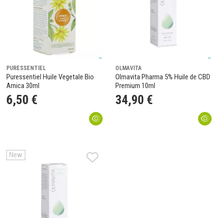
PURESSENTIEL
OLMAVITA
Puressentiel Huile Vegetale Bio
Olmavita Pharma 5% Huile de CBD
Arnica 30ml
Premium 10ml
6
,
50
€
34
,
90
€
New