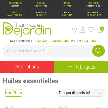
LABORATOIRE
20 ANS
11000
CONSEILS
Dejardin
d’expérience
références
pharmaciens
PRIX
Livraison
Retrait
Service client
*
*
AVANTAGEUX
GRATUITE
GRATUIT
+32 82 71 14 70
0
Pharmacie Dejardin Nos 4 pharmacies : Beauraing, Carlsbour
Nos 4 pharmacies :
BEAURAING
,
CARLSBOURG
,
YVOIR
et
ANSEREMME
Promotions
Rubriques
Huiles essentielles
Menu/Filtres