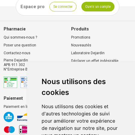
Espace pro
Se connecter
Ouvrir un compte
Pharmacie
Produits
Qui sommes-nous ?
Promotions
Poser une question
Nouveautés
Contactez-nous
Laboratoire Dejardin
Pierre Dejardin
Déclarer un effet indésirable
APB 911 302
N°Entreprise BE0446.901.764
Nous utilisons des
cookies
Paiement
Livraison et retrait
Nous utilisons des cookies et
Paiement en ligne 100% sécurisé
Livraison chez vous
d'autres technologies de suivi
Livraison dans un Point
pour améliorer votre expérience
d’enlèvement
de navigation sur notre site, pour
Retrait dans la pharmacie