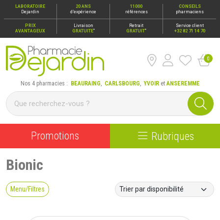
LABORATOIRE
20 ANS
11000
CONSEILS
Dejardin
d’expérience
références
pharmaciens
PRIX
Livraison
Retrait
Service client
*
*
AVANTAGEUX
GRATUITE
GRATUIT
+32 82 71 14 70
0
Pharmacie Dejardin Nos 4 pharmacies : Beauraing, Carlsbour
Nos 4 pharmacies :
BEAURAING
,
CARLSBOURG
,
YVOIR
et
ANSEREMME
Promotions
Rubriques
Bionic
Menu/Filtres