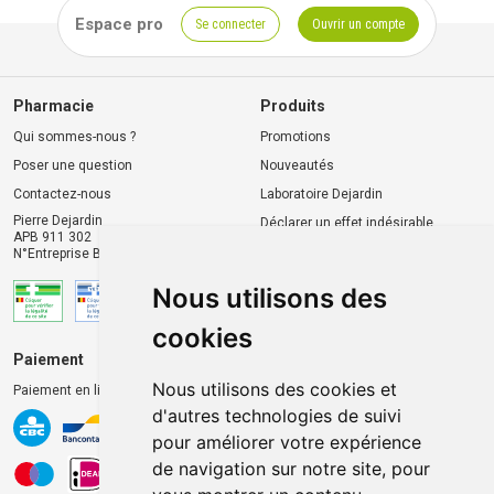
Espace pro
Se connecter
Ouvrir un compte
Pharmacie
Produits
Qui sommes-nous ?
Promotions
Poser une question
Nouveautés
Contactez-nous
Laboratoire Dejardin
Pierre Dejardin
Déclarer un effet indésirable
APB 911 302
N°Entreprise BE0446.901.764
Nous utilisons des
cookies
Paiement
Livraison et retrait
Nous utilisons des cookies et
Paiement en ligne 100% sécurisé
Livraison chez vous
d'autres technologies de suivi
Livraison dans un Point
pour améliorer votre expérience
d’enlèvement
de navigation sur notre site, pour
Retrait dans la pharmacie