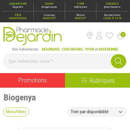
LABORATOIRE
20 ANS
11000
CONSEILS
Dejardin
d’expérience
références
pharmaciens
PRIX
Livraison
Retrait
Service client
*
*
AVANTAGEUX
GRATUITE
GRATUIT
+32 82 71 14 70
0
Pharmacie Dejardin Nos 4 pharmacies : Beauraing, Carlsbour
Nos 4 pharmacies :
BEAURAING
,
CARLSBOURG
,
YVOIR
et
ANSEREMME
Promotions
Rubriques
Biogenya
Menu/Filtres