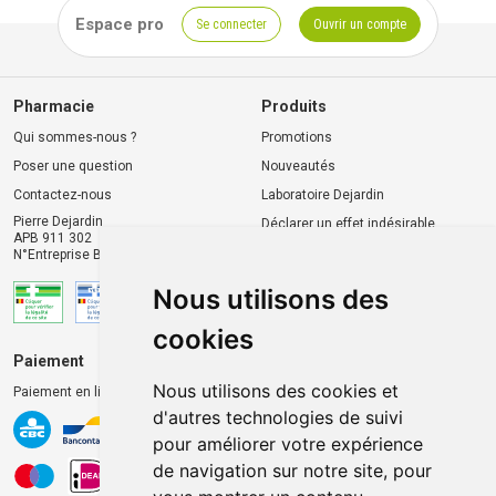
Espace pro
Se connecter
Ouvrir un compte
Pharmacie
Produits
Qui sommes-nous ?
Promotions
Poser une question
Nouveautés
Contactez-nous
Laboratoire Dejardin
Pierre Dejardin
Déclarer un effet indésirable
APB 911 302
N°Entreprise BE0446.901.764
Nous utilisons des
cookies
Paiement
Livraison et retrait
Nous utilisons des cookies et
Paiement en ligne 100% sécurisé
Livraison chez vous
d'autres technologies de suivi
Livraison dans un Point
pour améliorer votre expérience
d’enlèvement
de navigation sur notre site, pour
Retrait dans la pharmacie