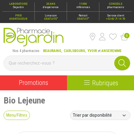
LABORATOIRE
20 ANS
11000
CONSEILS
Dejardin
d’expérience
références
pharmaciens
PRIX
Livraison
Retrait
Service client
*
*
AVANTAGEUX
GRATUITE
GRATUIT
+32 82 71 14 70
0
Pharmacie Dejardin Nos 4 pharmacies : Beauraing, Carlsbour
Nos 4 pharmacies :
BEAURAING
,
CARLSBOURG
,
YVOIR
et
ANSEREMME
Promotions
Rubriques
Bio Lejeune
Menu/Filtres