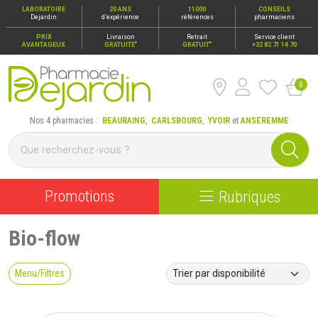
LABORATOIRE
20 ANS
11000
CONSEILS
Dejardin
d’expérience
références
pharmaciens
PRIX
Livraison
Retrait
Service client
*
*
AVANTAGEUX
GRATUITE
GRATUIT
+32 82 71 14 70
0
Pharmacie Dejardin Nos 4 pharmacies : Beauraing, Carlsbour
Nos 4 pharmacies :
BEAURAING
,
CARLSBOURG
,
YVOIR
et
ANSEREMME
Promotions
Rubriques
Bio-flow
Menu/Filtres