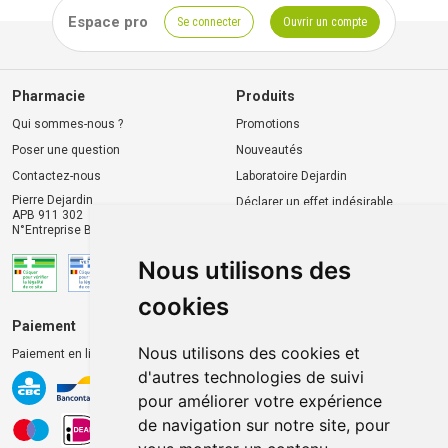
Espace pro
Se connecter
Ouvrir un compte
Pharmacie
Produits
Qui sommes-nous ?
Promotions
Poser une question
Nouveautés
Contactez-nous
Laboratoire Dejardin
Pierre Dejardin
Déclarer un effet indésirable
APB 911 302
N°Entreprise BE0446.901.764
Nous utilisons des
cookies
Paiement
Livraison et retrait
Nous utilisons des cookies et
Paiement en ligne 100% sécurisé
Livraison chez vous
d'autres technologies de suivi
Livraison dans un Point
pour améliorer votre expérience
d’enlèvement
de navigation sur notre site, pour
Retrait dans la pharmacie