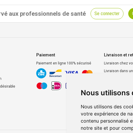
vé aux professionnels de santé
Se connecter
Paiement
Livraison et re
Paiement en ligne 100% sécurisé
Livraison chez v
Livraison dans un
d’enlèvement
n
Retrait dans la p
ndésirable
Nous utilisons
Retrait en casier
Nous utilisons des cook
votre expérience de na
contenu personnalisé et
notre site et pour com