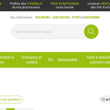
0
Profitez des
CONSEILS
PRIX AVANTAGEUX
Livraison
GRATU
de nos pharmaciens
toute l’année
dès 59€ d’ach
Nos 4 pharmacies :
BEAURAING
,
CARLSBOURG
,
YVOIR
et
ANSEREMME
ng, Carlsbourg, Yvoir, Anseremme
ntation &
Grossesse et
Soins à domicil
50+
Naturopathie
nes
enfants
premiers soi
r une question