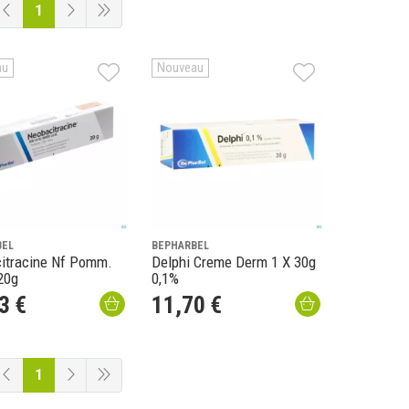
1
au
Nouveau
BEL
BEPHARBEL
itracine Nf Pomm.
Delphi Creme Derm 1 X 30g
20g
0,1%
3
€
11
,
70
€
1