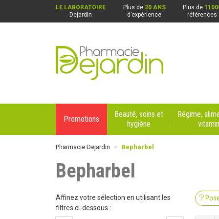
LE LABORATOIRE
Plus de
20 ANS
Plus de
1100
Dejardin
d’expérience
références
Pharmacie Dejardin Nos 4 pharmacies : Beaurai
Beauté, soins et
Régime, alime
Promotions
hygiène
vitami
Pharmacie Dejardin
Bepharbel
Bepharbel
Affinez votre sélection en utilisant les
Pose
filtres ci-dessous :