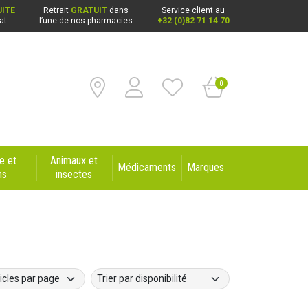
ITE
Retrait
GRATUIT
dans
Service client au
at
l’une de nos pharmacies
+32 (0)82 71 14 70
0
e et
Animaux et
Médicaments
Marques
ns
insectes