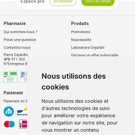
Espace pro
Se connecter
Ouvrir un compte
Pharmacie
Produits
Qui sommes-nous ?
Promotions
Poser une question
Nouveautés
Contactez-nous
Laboratoire Dejardin
Pierre Dejardin
Déclarer un effet indésirable
APB 911 302
N°Entreprise BE0446.901.764
Nous utilisons des
cookies
Paiement
Livraison et retrait
Nous utilisons des cookies et
Paiement en ligne 100% sécurisé
Livraison chez vous
d'autres technologies de suivi
Livraison dans un Point
pour améliorer votre expérience
d’enlèvement
de navigation sur notre site, pour
Retrait dans la pharmacie
vous montrer un contenu
Retrait en casiers extérieurs