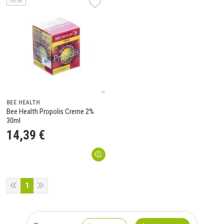
New
BEE HEALTH
Bee Health Propolis Creme 2%
30ml
14
,
39
€
1