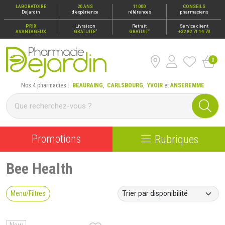
LABORATOIRE
20 ANS
11000
CONSEILS
Dejardin
d’expérience
références
pharmaciens
PRIX
Livraison
Retrait
Service client
*
*
AVANTAGEUX
GRATUITE
GRATUIT
+32 82 71 14 70
0
Pharmacie Dejardin Nos 4 pharmacies : Beauraing, Carlsbour
Nos 4 pharmacies :
BEAURAING
,
CARLSBOURG
,
YVOIR
et
ANSEREMME
Promotions
Rubriques
Bee Health
Menu/Filtres