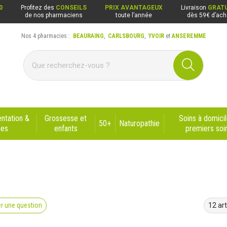
0
Profitez des
CONSEILS
PRIX AVANTAGEUX
Livraison
GRATU
de nos pharmaciens
toute l’année
dès 59€ d’ach
Nos 4 pharmacies :
BEAURAING
,
CARLSBOURG
,
YVOIR
et
ANSEREMME
ng, Carlsbourg, Yvoir, Anseremme
ntation &
Grossesse et
Soins à domicil
50+
Naturopathie
nes
enfants
premiers soi
r une question