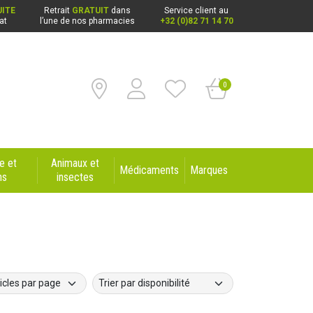
ITE
Retrait
GRATUIT
dans
Service client au
at
l’une de nos pharmacies
+32 (0)82 71 14 70
0
e et
Animaux et
Médicaments
Marques
ns
insectes