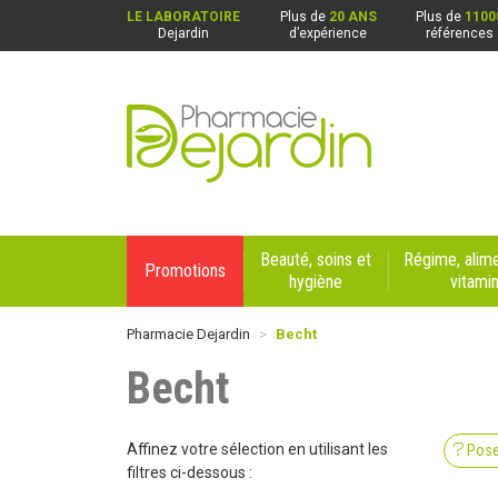
LE LABORATOIRE
Plus de
20 ANS
Plus de
1100
Dejardin
d’expérience
références
Pharmacie Dejardin Nos 4 pharmacies : Beaurai
Beauté, soins et
Régime, alime
Promotions
hygiène
vitami
Pharmacie Dejardin
Becht
Becht
Affinez votre sélection en utilisant les
Pose
filtres ci-dessous :