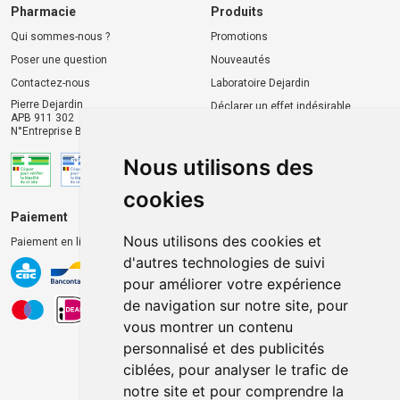
Pharmacie
Produits
Qui sommes-nous ?
Promotions
Poser une question
Nouveautés
Contactez-nous
Laboratoire Dejardin
Pierre Dejardin
Déclarer un effet indésirable
APB 911 302
N°Entreprise BE0446.901.764
Nous utilisons des
cookies
Paiement
Livraison et retrait
Nous utilisons des cookies et
Paiement en ligne 100% sécurisé
Livraison chez vous
d'autres technologies de suivi
Livraison dans un Point
pour améliorer votre expérience
d’enlèvement
de navigation sur notre site, pour
Retrait dans la pharmacie
vous montrer un contenu
Retrait en casiers extérieurs
personnalisé et des publicités
ciblées, pour analyser le trafic de
notre site et pour comprendre la