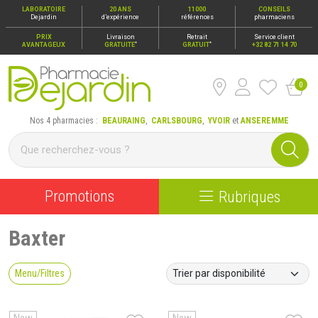
LABORATOIRE
20 ANS
11000
CONSEILS
Dejardin
d’expérience
références
pharmaciens
PRIX
Livraison
Retrait
Service client
*
*
AVANTAGEUX
GRATUITE
GRATUIT
+32 82 71 14 70
0
Pharmacie Dejardin Nos 4 pharmacies : Beauraing, Carlsbour
Nos 4 pharmacies :
BEAURAING
,
CARLSBOURG
,
YVOIR
et
ANSEREMME
Promotions
Rubriques
Baxter
Menu/Filtres