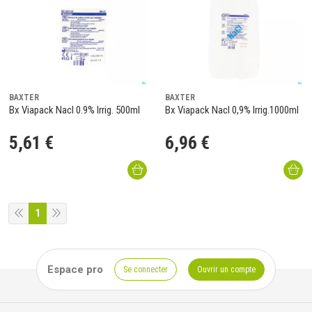
BAXTER
BAXTER
Bx Viapack Nacl 0.9% Irrig. 500ml
Bx Viapack Nacl 0,9% Irrig.1000ml
5
,
61
€
6
,
96
€
1
Espace pro
Se connecter
Ouvrir un compte