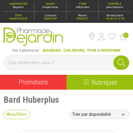
LABORATOIRE
20 ANS
11000
CONSEILS
Dejardin
d’expérience
références
pharmaciens
PRIX
Livraison
Retrait
Service client
*
*
AVANTAGEUX
GRATUITE
GRATUIT
+32 82 71 14 70
0
Pharmacie Dejardin Nos 4 pharmacies : Beauraing, Carlsbour
Nos 4 pharmacies :
BEAURAING
,
CARLSBOURG
,
YVOIR
et
ANSEREMME
Promotions
Rubriques
Bard Huberplus
Menu/Filtres