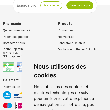
Espace pro
Se connecter
Ouvrir un compte
Pharmacie
Produits
Qui sommes-nous ?
Promotions
Poser une question
Nouveautés
Contactez-nous
Laboratoire Dejardin
Pierre Dejardin
Déclarer un effet indésirable
APB 911 302
N°Entreprise BE0446.901.764
Nous utilisons des
cookies
Paiement
Livraison et retrait
Nous utilisons des cookies et
Paiement en ligne 100% sécurisé
Livraison chez vous
d'autres technologies de suivi
Livraison dans un Point
pour améliorer votre expérience
d’enlèvement
de navigation sur notre site, pour
Retrait dans la pharmacie