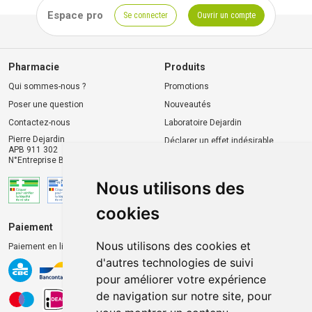
Espace pro
Se connecter
Ouvrir un compte
Pharmacie
Produits
Qui sommes-nous ?
Promotions
Poser une question
Nouveautés
Contactez-nous
Laboratoire Dejardin
Pierre Dejardin
Déclarer un effet indésirable
APB 911 302
N°Entreprise BE0446.901.764
Nous utilisons des
cookies
Paiement
Livraison et retrait
Nous utilisons des cookies et
Paiement en ligne 100% sécurisé
Livraison chez vous
d'autres technologies de suivi
Livraison dans un Point
pour améliorer votre expérience
d’enlèvement
de navigation sur notre site, pour
Retrait dans la pharmacie