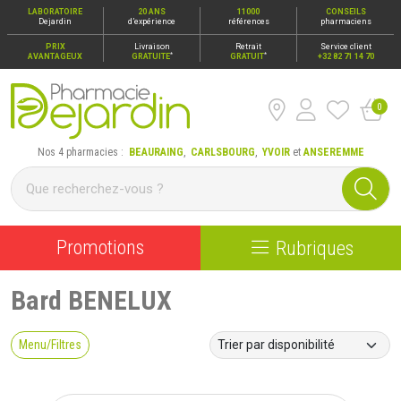
LABORATOIRE
20 ANS
11000
CONSEILS
Dejardin
d’expérience
références
pharmaciens
PRIX
Livraison
Retrait
Service client
*
*
AVANTAGEUX
GRATUITE
GRATUIT
+32 82 71 14 70
0
Pharmacie Dejardin Nos 4 pharmacies : Beauraing, Carlsbour
Nos 4 pharmacies :
BEAURAING
,
CARLSBOURG
,
YVOIR
et
ANSEREMME
Promotions
Rubriques
Bard BENELUX
Menu/Filtres