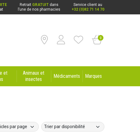
ITE
Retrait
GRATUIT
dans
Service client au
at
l’une de nos pharmacies
+32 (0)82 71 14 70
0
e et
Animaux et
Médicaments
Marques
ns
insectes