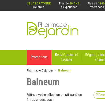
LE LABORATOIRE
Plus de
20 ANS
Plus de
1100
Dejardin
d’expérience
références
Pharmacie Dejardin Nos 4 pharmacies : Beaurai
Beauté, soins et
Régime, alime
Promotions
hygiène
vitami
Pharmacie Dejardin
Balneum
Balneum
Affinez votre sélection en utilisant les
Pose
filtres ci-dessous :