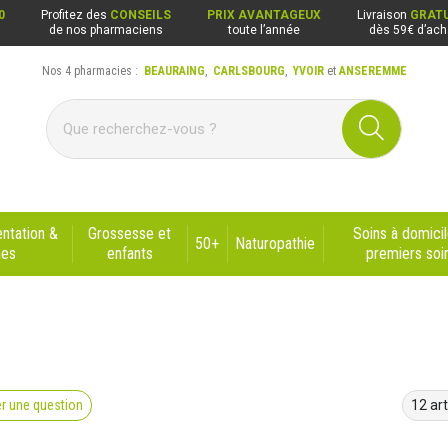
0
Profitez des
CONSEILS
PRIX AVANTAGEUX
Livraison
GRATU
de nos pharmaciens
toute l’année
dès 59€ d’ach
Nos 4 pharmacies :
BEAURAING
,
CARLSBOURG
,
YVOIR
et
ANSEREMME
ng, Carlsbourg, Yvoir, Anseremme
ntation &
Grossesse et
Soins à domicil
50+
Naturopathie
nes
enfants
premiers soi
r une question