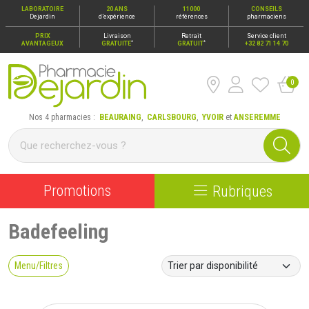
LABORATOIRE
20 ANS
11000
CONSEILS
Dejardin
d’expérience
références
pharmaciens
PRIX
Livraison
Retrait
Service client
*
*
AVANTAGEUX
GRATUITE
GRATUIT
+32 82 71 14 70
0
Pharmacie Dejardin Nos 4 pharmacies : Beauraing, Carlsbour
Nos 4 pharmacies :
BEAURAING
,
CARLSBOURG
,
YVOIR
et
ANSEREMME
Promotions
Rubriques
Badefeeling
Menu/Filtres