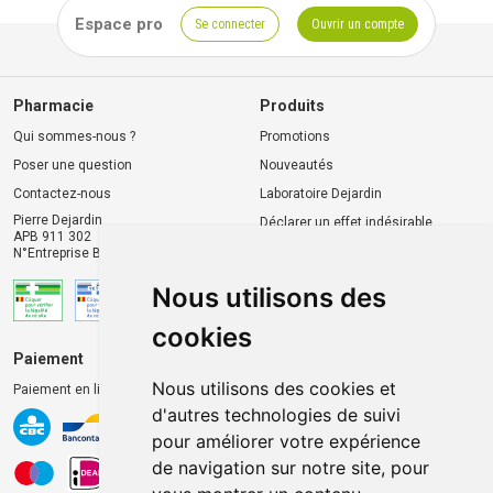
Espace pro
Se connecter
Ouvrir un compte
Pharmacie
Produits
Qui sommes-nous ?
Promotions
Poser une question
Nouveautés
Contactez-nous
Laboratoire Dejardin
Pierre Dejardin
Déclarer un effet indésirable
APB 911 302
N°Entreprise BE0446.901.764
Nous utilisons des
cookies
Paiement
Livraison et retrait
Nous utilisons des cookies et
Paiement en ligne 100% sécurisé
Livraison chez vous
d'autres technologies de suivi
Livraison dans un Point
pour améliorer votre expérience
d’enlèvement
de navigation sur notre site, pour
Retrait dans la pharmacie