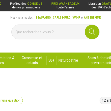
0
Profitez des
CONSEILS
PRIX AVANTAGEUX
Livraison
GRATU
de nos pharmaciens
toute l’année
dès 59€ d’ach
Nos 4 pharmacies :
BEAURAING
,
CARLSBOURG
,
YVOIR
et
ANSEREMME
ng, Carlsbourg, Yvoir, Anseremme
ntation &
Grossesse et
Soins à domicil
50+
Naturopathie
nes
enfants
premiers soi
r une question