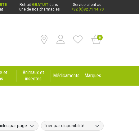
ITE
Retrait
GRATUIT
dans
Service client au
at
l’une de nos pharmacies
+32 (0)82 71 14 70
0
e et
Animaux et
Médicaments
Marques
ns
insectes