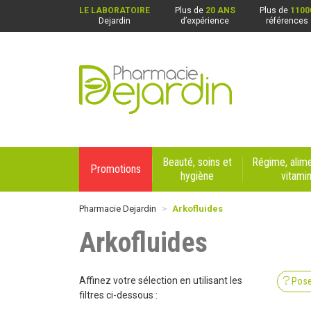
LE LABORATOIRE
Plus de
20 ANS
Plus de
1100
Dejardin
d’expérience
références
Pharmacie Dejardin Nos 4 pharmacies : Beaurai
Beauté, soins et
Régime, alime
Promotions
hygiène
vitami
Pharmacie Dejardin
Arkofluides
Arkofluides
Affinez votre sélection en utilisant les
Pose
filtres ci-dessous :